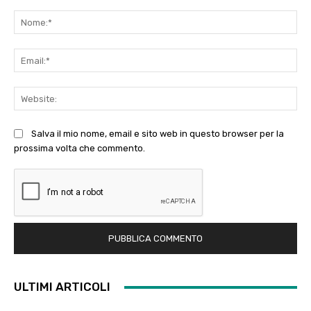
Commento:
No
Ema
Web
Salva il mio nome, email e sito web in questo browser per la
prossima volta che commento.
ULTIMI ARTICOLI