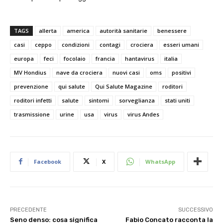
TAGS
allerta
america
autorità sanitarie
benessere
casi
ceppo
condizioni
contagi
crociera
esseri umani
europa
feci
focolaio
francia
hantavirus
italia
MV Hondius
nave da crociera
nuovi casi
oms
positivi
prevenzione
qui salute
Qui Salute Magazine
roditori
roditori infetti
salute
sintomi
sorveglianza
stati uniti
trasmissione
urine
usa
virus
virus Andes
Facebook
X
WhatsApp
PRECEDENTE
SUCCESSIVO
Seno denso: cosa significa
Fabio Concato racconta la