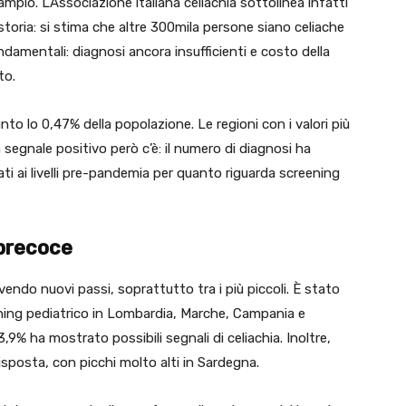
mpio. L’Associazione italiana celiachia sottolinea infatti
 storia: si stima che altre 300mila persone siano celiache
amentali: diagnosi ancora insufficienti e costo della
to.
unto lo 0,47% della popolazione. Le regioni con i valori più
segnale positivo però c’è: il numero di diagnosi ha
ti ai livelli pre-pandemia per quanto riguarda screening
 precoce
endo nuovi passi, soprattutto tra i più piccoli. È stato
ing pediatrico in Lombardia, Marche, Campania e
3,9% ha mostrato possibili segnali di celiachia. Inoltre,
sposta, con picchi molto alti in Sardegna.