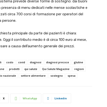
il sistema prevede diverse forme di sostegno: dai buoni
la presenza di menu dedicati nelle mense scolastiche e
zati circa 700 corsi di formazione per operatori del
a persone.
hiesta principale da parte dei pazienti è chiara:
e. Oggi il contributo medio è di circa 100 euro al mese,
esare a causa dell’aumento generale dei prezzi.
li
costo
covid
diagnosi
diagnosi precoce
glutine
one
prodotti
qui salute
Qui Salute Magazine
regioni
rio nazionale
settore alimentare
sostegno
spesa
X
WhatsApp
Linkedin