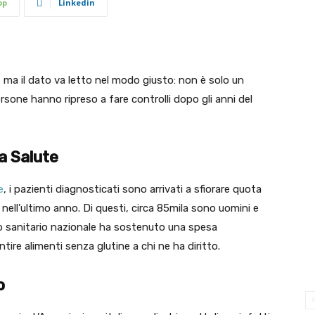
pp
Linkedin
a, ma il dato va letto nel modo giusto: non è solo un
rsone hanno ripreso a fare controlli dopo gli anni del
la Salute
e
, i pazienti diagnosticati sono arrivati a sfiorare quota
 nell’ultimo anno. Di questi, circa 85mila sono uomini e
zio sanitario nazionale ha sostenuto una spesa
tire alimenti senza glutine a chi ne ha diritto.
o