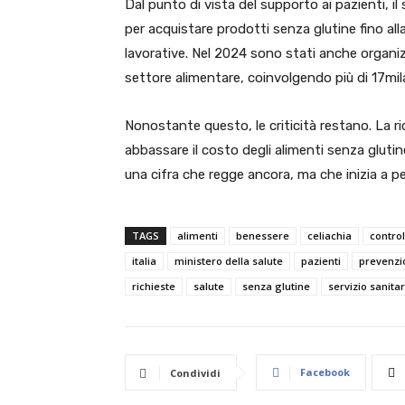
Dal punto di vista del supporto ai pazienti, 
per acquistare prodotti senza glutine fino al
lavorative. Nel 2024 sono stati anche organiz
settore alimentare, coinvolgendo più di 17mil
Nonostante questo, le criticità restano. La ric
abbassare il costo degli alimenti senza glutin
una cifra che regge ancora, ma che inizia a p
TAGS
alimenti
benessere
celiachia
control
italia
ministero della salute
pazienti
prevenzi
richieste
salute
senza glutine
servizio sanita
Facebook
Condividi