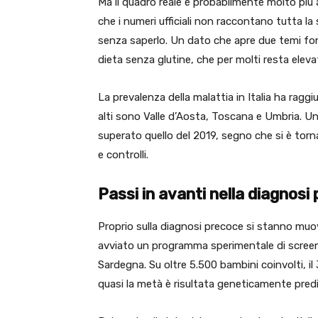
Ma il quadro reale è probabilmente molto più a
che i numeri ufficiali non raccontano tutta la
senza saperlo. Un dato che apre due temi fond
dieta senza glutine, che per molti resta eleva
La prevalenza della malattia in Italia ha raggi
alti sono Valle d’Aosta, Toscana e Umbria. Un 
superato quello del 2019, segno che si è torna
e controlli.
Passi in avanti nella diagnosi
Proprio sulla diagnosi precoce si stanno muov
avviato un programma sperimentale di screen
Sardegna. Su oltre 5.500 bambini coinvolti, il 
quasi la metà è risultata geneticamente predi