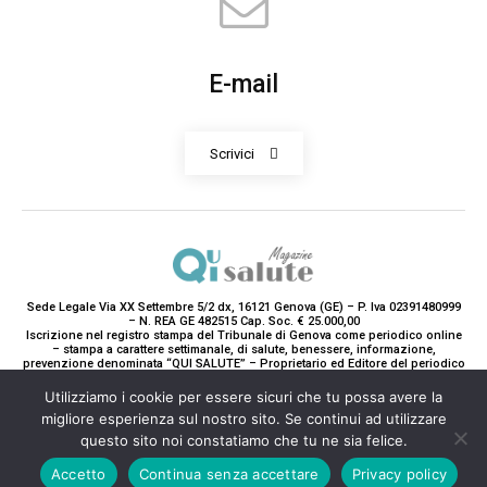
E-mail
Scrivici
Sede Legale Via XX Settembre 5/2 dx, 16121 Genova (GE) – P. Iva 02391480999
– N. REA GE 482515 Cap. Soc. € 25.000,00
Iscrizione nel registro stampa del Tribunale di Genova come periodico online
– stampa a carattere settimanale, di salute, benessere, informazione,
prevenzione denominata “QUI SALUTE” – Proprietario ed Editore del periodico
è Teddy Luxury srl – Direttrice Responsabile con tutti gli obblighi di legge è
Paola Gavarone. (Iscrizione registro stampa R.V. 5663/2020 Reg. Stampa
Utilizziamo i cookie per essere sicuri che tu possa avere la
N.14/2020 Cron. 890/2020).
migliore esperienza sul nostro sito. Se continui ad utilizzare
2020-2025© Teddy Luxury SRL
questo sito noi constatiamo che tu ne sia felice.
Accetto
Continua senza accettare
Privacy policy