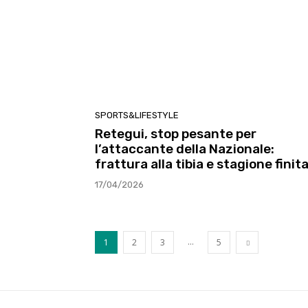
SPORTS&LIFESTYLE
Retegui, stop pesante per
l’attaccante della Nazionale:
frattura alla tibia e stagione finit
17/04/2026
...
1
2
3
5