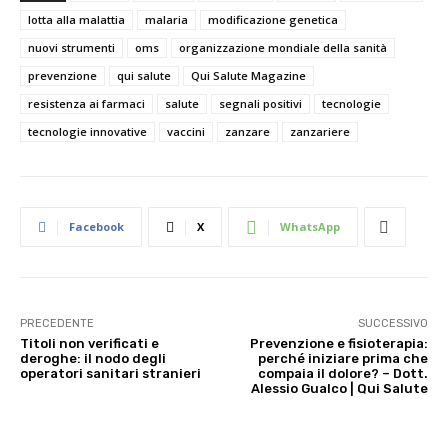
lotta alla malattia
malaria
modificazione genetica
nuovi strumenti
oms
organizzazione mondiale della sanità
prevenzione
qui salute
Qui Salute Magazine
resistenza ai farmaci
salute
segnali positivi
tecnologie
tecnologie innovative
vaccini
zanzare
zanzariere
Facebook
X
WhatsApp
PRECEDENTE
SUCCESSIVO
Titoli non verificati e
Prevenzione e fisioterapia:
deroghe: il nodo degli
perché iniziare prima che
operatori sanitari stranieri
compaia il dolore? – Dott.
Alessio Gualco | Qui Salute