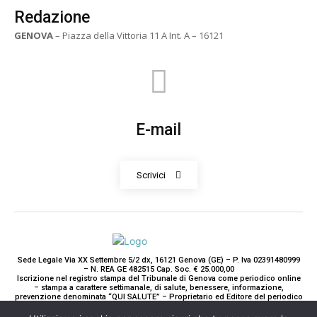
Redazione
GENOVA
– Piazza della Vittoria 11 A Int. A – 16121
E-mail
Scrivici
Sede Legale Via XX Settembre 5/2 dx, 16121 Genova (GE) – P. Iva 02391480999
– N. REA GE 482515 Cap. Soc. € 25.000,00
Iscrizione nel registro stampa del Tribunale di Genova come periodico online
– stampa a carattere settimanale, di salute, benessere, informazione,
prevenzione denominata “QUI SALUTE” – Proprietario ed Editore del periodico
è Teddy Luxury srl – Direttrice Responsabile con tutti gli obblighi di legge è
Paola Gavarone. (Iscrizione registro stampa R.V. 5663/2020 Reg. Stampa