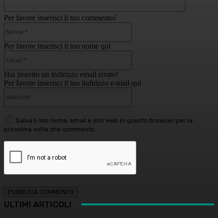
Per favore inserisci il tuo commento!
Nome:*
Per favore inserisci il tuo nome qui
Email:*
Hai inserito un indirizzo email errato!
Per favore inserisci il tuo indirizzo e-mail qui
Website:
Salva il mio nome, email e sito web in questo browser per la
prossima volta che commento.
ULTIMI ARTICOLI