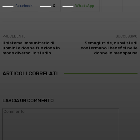
Facebook
X
WhatsApp
PRECEDENTE
SUCCESSIVO
Il sistema immunitario di
Semaglutide, nuovi studi
uomini e donne funziona in
confermano i benefici nelle
modo diverso: lo studio
donne in menopausa
ARTICOLI CORRELATI
LASCIA UN COMMENTO
Commento