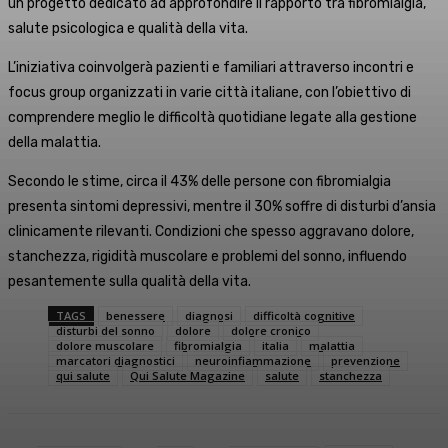
un progetto dedicato ad approfondire il rapporto tra fibromialgia,
salute psicologica e qualità della vita.
L’iniziativa coinvolgerà pazienti e familiari attraverso incontri e
focus group organizzati in varie città italiane, con l’obiettivo di
comprendere meglio le difficoltà quotidiane legate alla gestione
della malattia.
Secondo le stime, circa il 43% delle persone con fibromialgia
presenta sintomi depressivi, mentre il 30% soffre di disturbi d’ansia
clinicamente rilevanti. Condizioni che spesso aggravano dolore,
stanchezza, rigidità muscolare e problemi del sonno, influendo
pesantemente sulla qualità della vita.
TAGS
benessere
diagnosi
difficoltà cognitive
disturbi del sonno
dolore
dolore cronico
dolore muscolare
fibromialgia
italia
malattia
marcatori diagnostici
neuroinfiammazione
prevenzione
qui salute
Qui Salute Magazine
salute
stanchezza