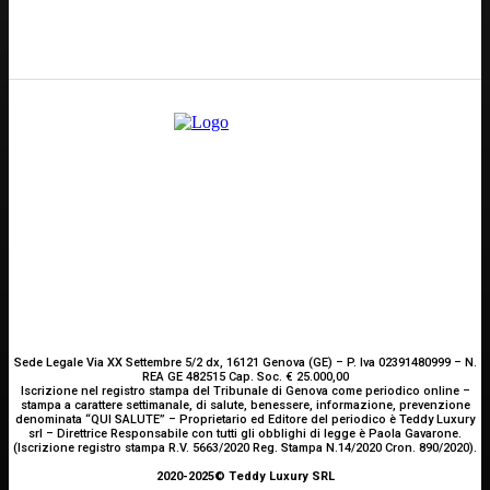
E-mail
Scrivici
Sede Legale Via XX Settembre 5/2 dx, 16121 Genova (GE) – P. Iva 02391480999 – N.
REA GE 482515 Cap. Soc. € 25.000,00
Iscrizione nel registro stampa del Tribunale di Genova come periodico online –
stampa a carattere settimanale, di salute, benessere, informazione, prevenzione
denominata “QUI SALUTE” – Proprietario ed Editore del periodico è Teddy Luxury
srl – Direttrice Responsabile con tutti gli obblighi di legge è Paola Gavarone.
(Iscrizione registro stampa R.V. 5663/2020 Reg. Stampa N.14/2020 Cron. 890/2020).
2020-2025© Teddy Luxury SRL