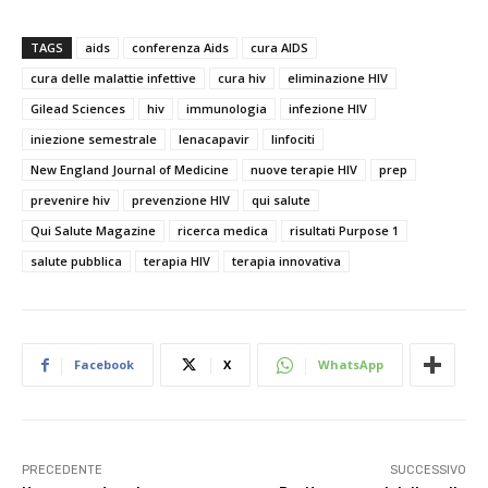
TAGS
aids
conferenza Aids
cura AIDS
cura delle malattie infettive
cura hiv
eliminazione HIV
Gilead Sciences
hiv
immunologia
infezione HIV
iniezione semestrale
lenacapavir
linfociti
New England Journal of Medicine
nuove terapie HIV
prep
prevenire hiv
prevenzione HIV
qui salute
Qui Salute Magazine
ricerca medica
risultati Purpose 1
salute pubblica
terapia HIV
terapia innovativa
Facebook
X
WhatsApp
PRECEDENTE
SUCCESSIVO