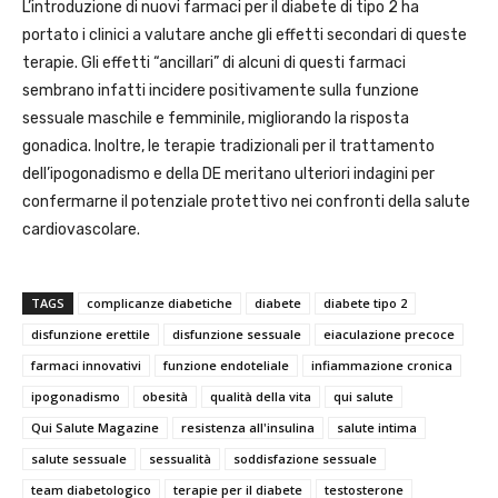
L’introduzione di nuovi farmaci per il diabete di tipo 2 ha
portato i clinici a valutare anche gli effetti secondari di queste
terapie. Gli effetti “ancillari” di alcuni di questi farmaci
sembrano infatti incidere positivamente sulla funzione
sessuale maschile e femminile, migliorando la risposta
gonadica. Inoltre, le terapie tradizionali per il trattamento
dell’ipogonadismo e della DE meritano ulteriori indagini per
confermarne il potenziale protettivo nei confronti della salute
cardiovascolare.
TAGS
complicanze diabetiche
diabete
diabete tipo 2
disfunzione erettile
disfunzione sessuale
eiaculazione precoce
farmaci innovativi
funzione endoteliale
infiammazione cronica
ipogonadismo
obesità
qualità della vita
qui salute
Qui Salute Magazine
resistenza all'insulina
salute intima
salute sessuale
sessualità
soddisfazione sessuale
team diabetologico
terapie per il diabete
testosterone