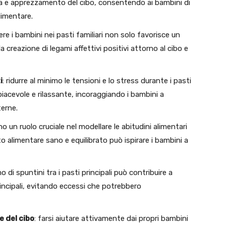
e apprezzamento del cibo, consentendo ai bambini di
limentare.
ere i bambini nei pasti familiari non solo favorisce un
reazione di legami affettivi positivi attorno al cibo e
i
: ridurre al minimo le tensioni e lo stress durante i pasti
piacevole e rilassante, incoraggiando i bambini a
terne.
ono un ruolo cruciale nel modellare le abitudini alimentari
o alimentare sano e equilibrato può ispirare i bambini a
mo di spuntini tra i pasti principali può contribuire a
incipali, evitando eccessi che potrebbero
e del cibo
: farsi aiutare attivamente dai propri bambini