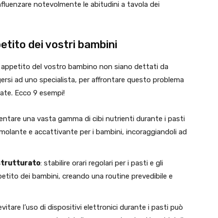
nfluenzare notevolmente le abitudini a tavola dei
etito dei vostri bambini
o appetito del vostro bambino non siano dettati da
lgersi ad uno specialista, per affrontare questo problema
rate. Ecco 9 esempi!
sentare una vasta gamma di cibi nutrienti durante i pasti
imolante e accattivante per i bambini, incoraggiandoli ad
strutturato
: stabilire orari regolari per i pasti e gli
ppetito dei bambini, creando una routine prevedibile e
 evitare l’uso di dispositivi elettronici durante i pasti può