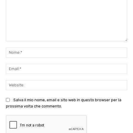
Commento:
No
Ema
Web
Salva il mio nome, email e sito web in questo browser per la
prossima volta che commento.