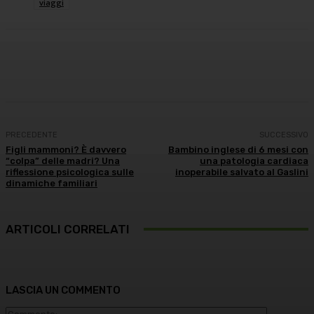
viaggi
Facebook
X
WhatsApp
Linkedin
PRECEDENTE
SUCCESSIVO
Figli mammoni? È davvero
Bambino inglese di 6 mesi con
“colpa” delle madri? Una
una patologia cardiaca
riflessione psicologica sulle
inoperabile salvato al Gaslini
dinamiche familiari
ARTICOLI CORRELATI
LASCIA UN COMMENTO
Commento