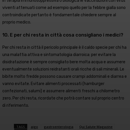
in terapia immunosoppressiva o biologica le vaccinazioni con virus
viventi attenuati come ad esempio quello per la febbre gialla sono
controindicate pertanto è fondamentale chiedere sempre al
proprio medico.
10. E per chi resta in città cosa consigliano i medici?
Per chi resta in città il pericolo principale è il caldo specie per chi ha
una malattia attiva e sintomatologia diarroica: per evitare la
disidratazione è sempre consigliato bere molta acqua e assumere
eventualmente soluzioni reidratanti orali ricche di sali minerali. Le
bibite molto fredde possono causare crampi addominali e diarrea e
vanno evitate. Evitare alimenti processati (hamburger
confezionati, salumi) e assumere alimenti freschi a chilometro
zero. Per chi resta, ricordate che potrà contare sul proprio centro
di riferimento.
TAGS
aigo
gastroenterologia
Qui Salute Magazine