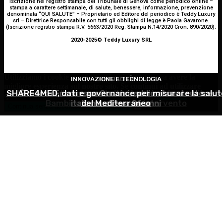
Iscrizione nel registro stampa del Tribunale di Genova come periodico online –
stampa a carattere settimanale, di salute, benessere, informazione, prevenzione
denominata “QUI SALUTE” – Proprietario ed Editore del periodico è Teddy Luxury
srl – Direttrice Responsabile con tutti gli obblighi di legge è Paola Gavarone.
(Iscrizione registro stampa R.V. 5663/2020 Reg. Stampa N.14/2020 Cron. 890/2020).
2020-2025© Teddy Luxury SRL
Utilizziamo i cookie per essere sicuri che tu possa avere la
INNOVAZIONE E TECNOLOGIA
OCULISTICA
ATTUALITÀ
migliore esperienza sul nostro sito. Se continui ad utilizzare
SHARE4MED, dati e governance per misurare la salut
Trapianto di cornea ad altissimo rischio riuscito al
È morto Francesco Guccini: addio al cantautore
questo sito noi constatiamo che tu ne sia felice.
Accetto
Bambino Gesù, 18 ore di intervento
italiano, aveva 86 anni
del Mediterraneo
Continua senza accettare
Privacy policy