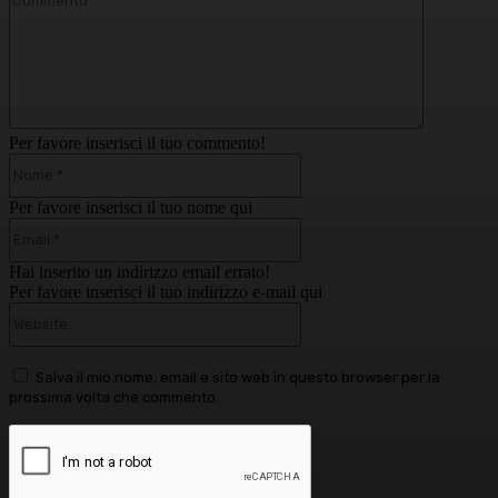
Per favore inserisci il tuo commento!
Nome:*
Per favore inserisci il tuo nome qui
Email:*
Hai inserito un indirizzo email errato!
Per favore inserisci il tuo indirizzo e-mail qui
Website:
Salva il mio nome, email e sito web in questo browser per la
prossima volta che commento.