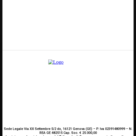
idrica alta, cuneo salino pericoloso”
Redazione
GENOVA
– Piazza della Vittoria 11 A Int. A – 16121
E-mail
Scrivici
Sede Legale Via XX Settembre 5/2 dx, 16121 Genova (GE) – P. Iva 02391480999 – N.
REA GE 482515 Cap. Soc. € 25.000,00