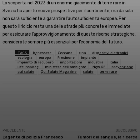
La scoperta nel 2023 di un enorme giacimento di terre rare in
Svezia ha aperto nuove prospettive per il continente, ma da sola
non sarà sufficiente a garantire l’autosufficienza europea. Per
questo il riciclo resta una delle strade più concrete e immediate
per assicurare l’approvvigionamento di queste risorse strategiche,
considerate sempre più essenziali per l’economia del futuro.
TAGS
benessere
Ceccano
cina
dispositivi elettronici
ecologia
europa
Frosinone
impianto
impianto di recupero
importazioni
industria
italia
Life Inspiree
ministero dell'ambiente
New-RE
prevenzione
qui salute
Qui Salute Magazine
salute
terre rare
Facebook
X
WhatsApp
Linkedin
PRECEDENTE
SUCCESSIVO
L’agente di polizia Francesco
Tumori del sangue, la ricerca