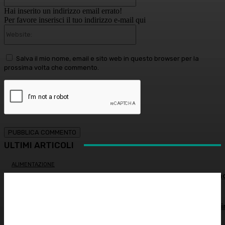
Hai inserito un indirizzo email errato!
Per favore inserisci il tuo indirizzo e-mail qui
Website:
Salva il mio nome, email e sito web in questo browser per la
prossima volta che commento.
ULTIMI ARTICOLI
ALIMENTAZIONE
Alimentazione nei mesi caldi: come sostenere l’organism
OCULISTICA
Trapianto di cornea ad altissimo rischio riuscito al Bambi
Gesù, 18 ore di intervento