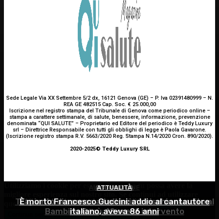
Sede Legale Via XX Settembre 5/2 dx, 16121 Genova (GE) – P. Iva 02391480999 – N.
REA GE 482515 Cap. Soc. € 25.000,00
Iscrizione nel registro stampa del Tribunale di Genova come periodico online –
stampa a carattere settimanale, di salute, benessere, informazione, prevenzione
denominata “QUI SALUTE” – Proprietario ed Editore del periodico è Teddy Luxury
srl – Direttrice Responsabile con tutti gli obblighi di legge è Paola Gavarone.
(Iscrizione registro stampa R.V. 5663/2020 Reg. Stampa N.14/2020 Cron. 890/2020).
2020-2025© Teddy Luxury SRL
Utilizziamo i cookie per essere sicuri che tu possa avere la
ALIMENTAZIONE
OCULISTICA
ATTUALITÀ
migliore esperienza sul nostro sito. Se continui ad utilizzare
Trapianto di cornea ad altissimo rischio riuscito al
È morto Francesco Guccini: addio al cantautore
Alimentazione nei mesi caldi: come sostenere
questo sito noi constatiamo che tu ne sia felice.
Accetto
Bambino Gesù, 18 ore di intervento
italiano, aveva 86 anni
l’organismo?
Continua senza accettare
Privacy policy