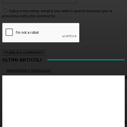
Salva il mio nome, email e sito web in questo browser per la
prossima volta che commento.
ULTIMI ARTICOLI
INNOVAZIONE E TECNOLOGIA
SHARE4MED, dati e governance per misurare la salute de
Mediterraneo
ALIMENTAZIONE
Colon irritabile: cosa succede quando l’intestino perde
l’equilibrio? – Prof. Samir Giuseppe Sukkar
SOSTENIBILITÀ
Siccità record, il Po a secco. Autorità di bacino: “Severità