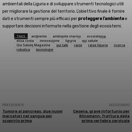
ambientali della Liguria e di sviluppare strumenti tecnologici utili
per migliorare la gestione del territorio. L’obiettivo finale è fornire
dati e strumenti sempre più efficaci per
proteggere l’ambiente
e
supportare decisioni informate nella gestione degli ecosistemi.
TAGS
ambiente
ambiente marino
ecosistema
elisa costa
innovazione
liguria
qui salute
Qui Salute Magazine
qui talk
raise
raise liguria
ricerca
robotica
tecnologie
Facebook
X
WhatsApp
Linkedin
PRECEDENTE
SUCCESSIVO
Tumore al pancreas: due nuovi
Cesena, grave infortunio per
marcatori nel sangue per
Klinsmann: frattura della
scoprirlo prima
prima vertebra cervicale