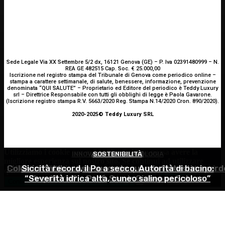
Sede Legale Via XX Settembre 5/2 dx, 16121 Genova (GE) – P. Iva 02391480999 – N.
REA GE 482515 Cap. Soc. € 25.000,00
Iscrizione nel registro stampa del Tribunale di Genova come periodico online –
stampa a carattere settimanale, di salute, benessere, informazione, prevenzione
denominata “QUI SALUTE” – Proprietario ed Editore del periodico è Teddy Luxury
srl – Direttrice Responsabile con tutti gli obblighi di legge è Paola Gavarone.
(Iscrizione registro stampa R.V. 5663/2020 Reg. Stampa N.14/2020 Cron. 890/2020).
2020-2025© Teddy Luxury SRL
Utilizziamo i cookie per essere sicuri che tu possa avere la
INNOVAZIONE E TECNOLOGIA
ALIMENTAZIONE
SOSTENIBILITÀ
migliore esperienza sul nostro sito. Se continui ad utilizzare
SHARE4MED, dati e governance per misurare la salut
Colon irritabile: cosa succede quando l’intestino perd
Siccità record, il Po a secco. Autorità di bacino:
questo sito noi constatiamo che tu ne sia felice.
Accetto
“Severità idrica alta, cuneo salino pericoloso”
l’equilibrio? – Prof. Samir Giuseppe Sukkar
del Mediterraneo
Continua senza accettare
Privacy policy