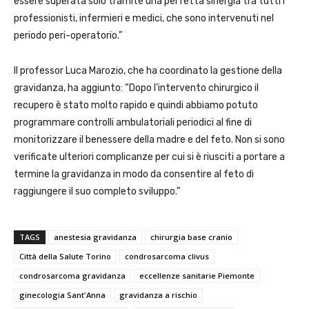
essere superata solo tramite una perfetta sinergia tra tutti i
professionisti, infermieri e medici, che sono intervenuti nel
periodo peri-operatorio.”
Il professor Luca Marozio, che ha coordinato la gestione della
gravidanza, ha aggiunto: “Dopo l’intervento chirurgico il
recupero è stato molto rapido e quindi abbiamo potuto
programmare controlli ambulatoriali periodici al fine di
monitorizzare il benessere della madre e del feto. Non si sono
verificate ulteriori complicanze per cui si è riusciti a portare a
termine la gravidanza in modo da consentire al feto di
raggiungere il suo completo sviluppo.”
TAGS
anestesia gravidanza
chirurgia base cranio
Città della Salute Torino
condrosarcoma clivus
condrosarcoma gravidanza
eccellenze sanitarie Piemonte
ginecologia Sant'Anna
gravidanza a rischio