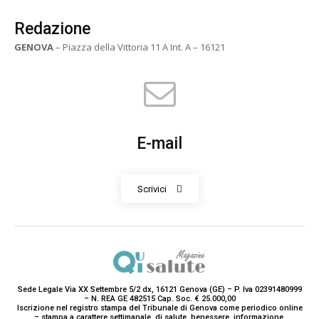
Redazione
GENOVA
– Piazza della Vittoria 11 A Int. A – 16121
E-mail
Scrivici
Sede Legale Via XX Settembre 5/2 dx, 16121 Genova (GE) – P. Iva 02391480999
– N. REA GE 482515 Cap. Soc. € 25.000,00
Iscrizione nel registro stampa del Tribunale di Genova come periodico online
– stampa a carattere settimanale, di salute, benessere, informazione,