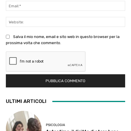
Ema
Web
Salva il mio nome, email e sito web in questo browser per la
prossima volta che commento.
ULTIMI ARTICOLI
PSICOLOGIA