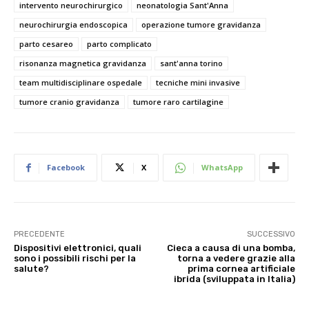
intervento neurochirurgico
neonatologia Sant'Anna
neurochirurgia endoscopica
operazione tumore gravidanza
parto cesareo
parto complicato
risonanza magnetica gravidanza
sant'anna torino
team multidisciplinare ospedale
tecniche mini invasive
tumore cranio gravidanza
tumore raro cartilagine
Facebook
X
WhatsApp
PRECEDENTE
SUCCESSIVO
Dispositivi elettronici, quali
Cieca a causa di una bomba,
sono i possibili rischi per la
torna a vedere grazie alla
salute?
prima cornea artificiale
ibrida (sviluppata in Italia)