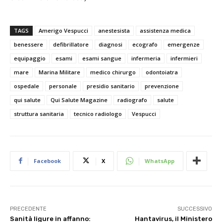
TAGS
Amerigo Vespucci
anestesista
assistenza medica
benessere
defibrillatore
diagnosi
ecografo
emergenze
equipaggio
esami
esami sangue
infermeria
infermieri
mare
Marina Militare
medico chirurgo
odontoiatra
ospedale
personale
presidio sanitario
prevenzione
qui salute
Qui Salute Magazine
radiografo
salute
struttura sanitaria
tecnico radiologo
Vespucci
Facebook
X
WhatsApp
PRECEDENTE
SUCCESSIVO
Sanità ligure in affanno:
Hantavirus, il Ministero