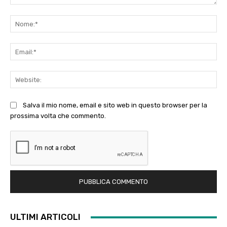
Commento:
No
Ema
Web
Salva il mio nome, email e sito web in questo browser per la
prossima volta che commento.
ULTIMI ARTICOLI