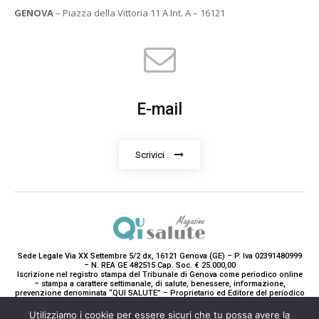
GENOVA
– Piazza della Vittoria 11 A Int. A – 16121
E-mail
Scrivici
Sede Legale Via XX Settembre 5/2 dx, 16121 Genova (GE) – P. Iva 02391480999
– N. REA GE 482515 Cap. Soc. € 25.000,00
Iscrizione nel registro stampa del Tribunale di Genova come periodico online
– stampa a carattere settimanale, di salute, benessere, informazione,
prevenzione denominata “QUI SALUTE” – Proprietario ed Editore del periodico
è Teddy Luxury srl – Direttrice Responsabile con tutti gli obblighi di legge è
Paola Gavarone. (Iscrizione registro stampa R.V. 5663/2020 Reg. Stampa
Utilizziamo i cookie per essere sicuri che tu possa avere la