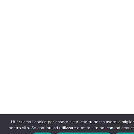
Utilizziamo i cookie per essere sicuri che tu possa avere la miglio
nostro sito. Se continui ad utilizzare questo sito noi constatiamo ch