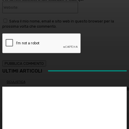
Website:
Salva il mio nome, email e sito web in questo browser per la
prossima volta che commento.
ULTIMI ARTICOLI
OCULISTICA
Trapianto di cornea ad altissimo rischio riuscito al Bambi
Gesù, 18 ore di intervento
ATTUALITÀ
È morto Francesco Guccini: addio al cantautore italiano,
aveva 86 anni
INNOVAZIONE E TECNOLOGIA