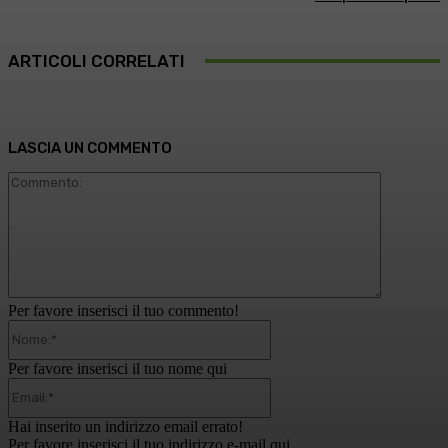
ARTICOLI CORRELATI
LASCIA UN COMMENTO
Commento
Per favore inserisci il tuo commento!
Nome:*
Per favore inserisci il tuo nome qui
Email:*
Hai inserito un indirizzo email errato!
Per favore inserisci il tuo indirizzo e-mail qui