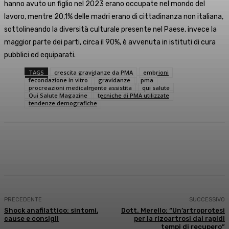
hanno avuto un figlio nel 2023 erano occupate nel mondo del
lavoro, mentre 20,1% delle madri erano di cittadinanza non italiana,
sottolineando la diversità culturale presente nel Paese, invece la
maggior parte dei parti, circa il 90%, è avvenuta in istituti di cura
pubblici ed equiparati.
TAGS
crescita gravidanze da PMA
embrioni
fecondazione in vitro
gravidanze
pma
procreazioni medicalmente assistita
qui salute
Qui Salute Magazine
tecniche di PMA utilizzate
tendenze demografiche
Facebook
X
WhatsApp
Linkedin
PRECEDENTE
SUCCESSIVO
Shock anafilattico: sintomi,
Dott. Merello: “Un’artroprotesi
cause e consigli
per la rizoartrosi dai rapidi
tempi di recupero”