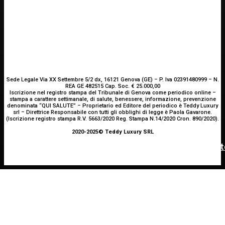
Sede Legale Via XX Settembre 5/2 dx, 16121 Genova (GE) – P. Iva 02391480999 – N.
REA GE 482515 Cap. Soc. € 25.000,00
Iscrizione nel registro stampa del Tribunale di Genova come periodico online –
stampa a carattere settimanale, di salute, benessere, informazione, prevenzione
denominata “QUI SALUTE” – Proprietario ed Editore del periodico è Teddy Luxury
srl – Direttrice Responsabile con tutti gli obblighi di legge è Paola Gavarone.
(Iscrizione registro stampa R.V. 5663/2020 Reg. Stampa N.14/2020 Cron. 890/2020).
2020-2025© Teddy Luxury SRL
INNOVAZIONE E TECNOLOGIA
OCULISTICA
ATTUALITÀ
SHARE4MED, dati e governance per misurare la salut
Trapianto di cornea ad altissimo rischio riuscito al
È morto Francesco Guccini: addio al cantautore
Bambino Gesù, 18 ore di intervento
italiano, aveva 86 anni
del Mediterraneo