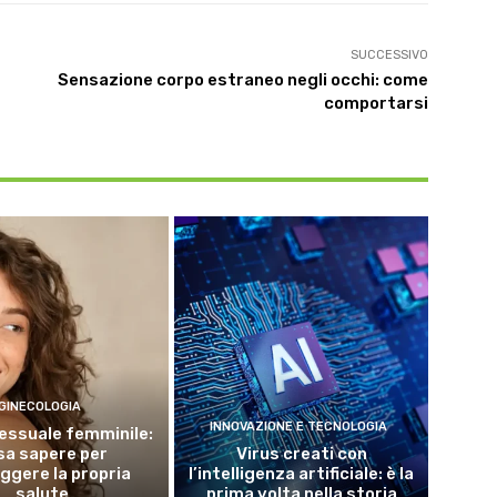
SUCCESSIVO
Sensazione corpo estraneo negli occhi: come
comportarsi
GINECOLOGIA
INNOVAZIONE E TECNOLOGIA
essuale femminile:
sa sapere per
Virus creati con
ggere la propria
l’intelligenza artificiale: è la
salute
prima volta nella storia