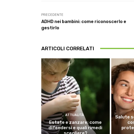
PRECEDENTE
ADHD nei bambini: come riconoscerlo e
gestirlo
ARTICOLI CORRELATI
ATTUALITÀ
Salute s
Estate e zanzare: come
co
difendersi e quali rimedi
prote
scegliere?