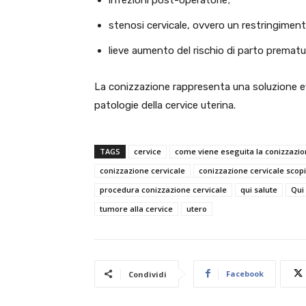
stenosi cervicale, ovvero un restringiment
lieve aumento del rischio di parto prematu
La conizzazione rappresenta una soluzione eff
patologie della cervice uterina.
TAGS
cervice
come viene eseguita la conizzazi
conizzazione cervicale
conizzazione cervicale scopi
procedura conizzazione cervicale
qui salute
Qui
tumore alla cervice
utero
Facebook
Condividi