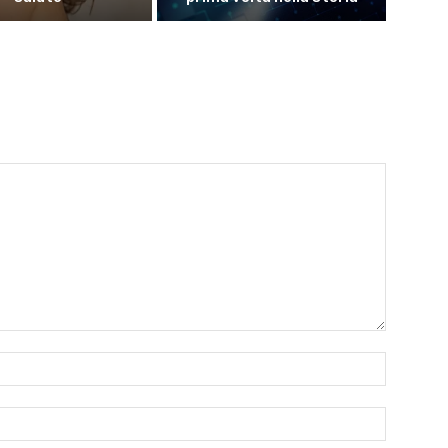
Nome:*
Email:*