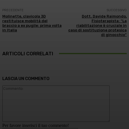
PRECEDENTE
SUCCESSIVO
Molinette, clavicola 3D
Dott. Davide Raimondo,
restituisce mobilità del
Fisioterapista: “La
braccio a ex pugile: prima volta
riabilitazione è cruciale in
in Italia
caso di sostituzione protesica
di ginocchio”
ARTICOLI CORRELATI
LASCIA UN COMMENTO
Commento
Per favore inserisci il tuo commento!