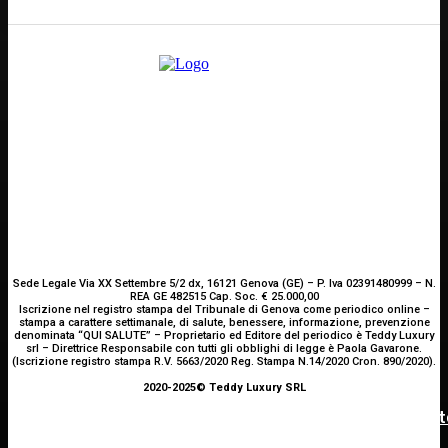
Scrivici
Sede Legale Via XX Settembre 5/2 dx, 16121 Genova (GE) – P. Iva 02391480999 – N.
REA GE 482515 Cap. Soc. € 25.000,00
Iscrizione nel registro stampa del Tribunale di Genova come periodico online –
stampa a carattere settimanale, di salute, benessere, informazione, prevenzione
denominata “QUI SALUTE” – Proprietario ed Editore del periodico è Teddy Luxury
srl – Direttrice Responsabile con tutti gli obblighi di legge è Paola Gavarone.
(Iscrizione registro stampa R.V. 5663/2020 Reg. Stampa N.14/2020 Cron. 890/2020).
2020-2025© Teddy Luxury SRL
INNOVAZIONE E TECNOLOGIA
OCULISTICA
ATTUALITÀ
SHARE4MED, dati e governance per misurare la salut
Trapianto di cornea ad altissimo rischio riuscito al
È morto Francesco Guccini: addio al cantautore
Bambino Gesù, 18 ore di intervento
italiano, aveva 86 anni
del Mediterraneo