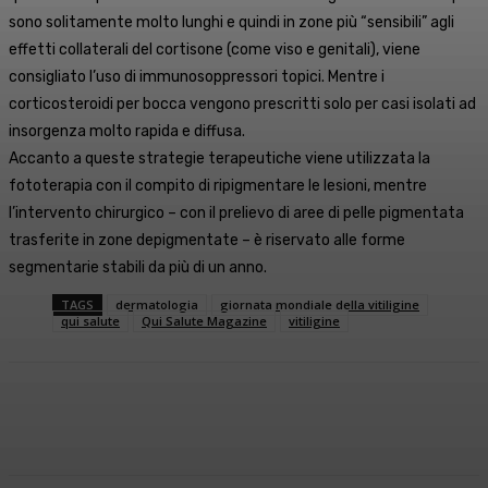
sono solitamente molto lunghi e quindi in zone più “sensibili” agli
effetti collaterali del cortisone (come viso e genitali), viene
consigliato l’uso di immunosoppressori topici. Mentre i
corticosteroidi per bocca vengono prescritti solo per casi isolati ad
insorgenza molto rapida e diffusa.
Accanto a queste strategie terapeutiche viene utilizzata la
fototerapia con il compito di ripigmentare le lesioni, mentre
l’intervento chirurgico – con il prelievo di aree di pelle pigmentata
trasferite in zone depigmentate – è riservato alle forme
segmentarie stabili da più di un anno.
TAGS
dermatologia
giornata mondiale della vitiligine
qui salute
Qui Salute Magazine
vitiligine
Facebook
X
WhatsApp
Linkedin