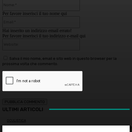
Nome:*
Per favore inserisci il tuo nome qui
Email:*
Hai inserito un indirizzo email errato!
Per favore inserisci il tuo indirizzo e-mail qui
Website:
Salva il mio nome, email e sito web in questo browser per la
prossima volta che commento.
ULTIMI ARTICOLI
OCULISTICA
Trapianto di cornea ad altissimo rischio riuscito al Bambi