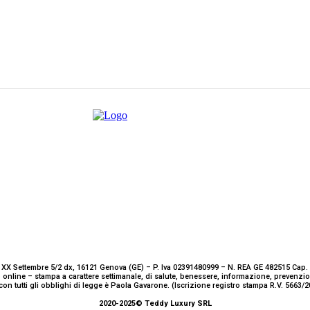
 XX Settembre 5/2 dx, 16121 Genova (GE) – P. Iva 02391480999 – N. REA GE 482515 Cap. 
 online – stampa a carattere settimanale, di salute, benessere, informazione, prevenz
con tutti gli obblighi di legge è Paola Gavarone. (Iscrizione registro stampa R.V. 5663
2020-2025© Teddy Luxury SRL