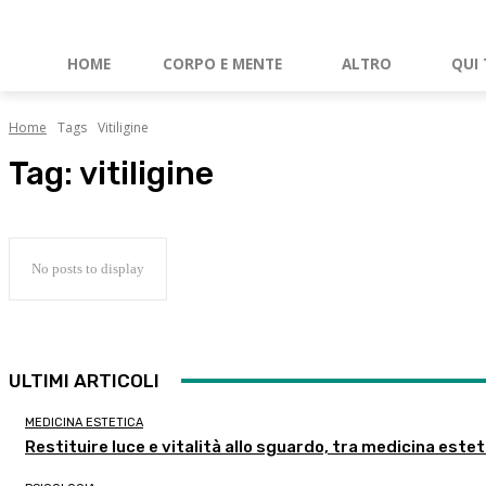
HOME
CORPO E MENTE
ALTRO
QUI 
Home
Tags
Vitiligine
Tag:
vitiligine
No posts to display
ULTIMI ARTICOLI
MEDICINA ESTETICA
Restituire luce e vitalità allo sguardo, tra medicina estet