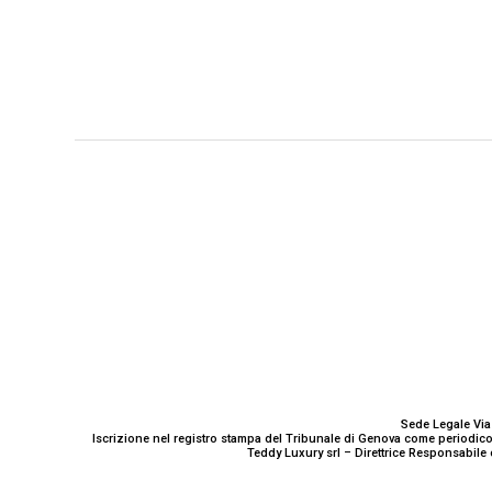
GENOVA
– Piazza della Vittoria 11 A Int. A – 16121
E-mail
Scrivici
Sede Legale Via
Iscrizione nel registro stampa del Tribunale di Genova come periodico
Teddy Luxury srl – Direttrice Responsabile 