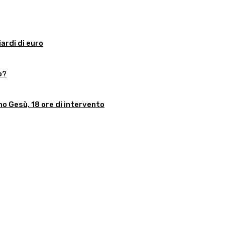
iardi di euro
o?
no Gesù, 18 ore di intervento