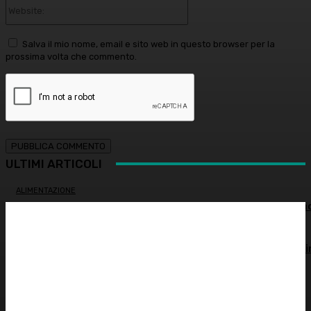
Website:
Salva il mio nome, email e sito web in questo browser per la
prossima volta che commento.
ULTIMI ARTICOLI
ALIMENTAZIONE
Alimentazione nei mesi caldi: come sostenere l’organism
OCULISTICA
Trapianto di cornea ad altissimo rischio riuscito al Bambi
Gesù, 18 ore di intervento
ATTUALITÀ
È morto Francesco Guccini: addio al cantautore italiano,