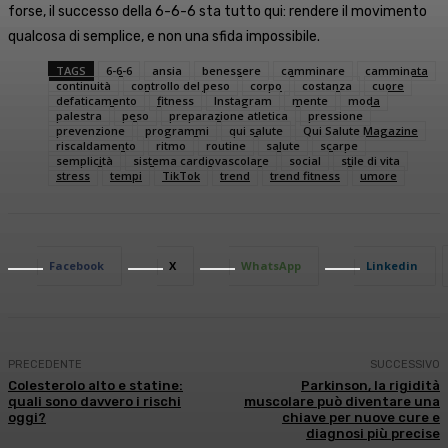
forse, il successo della 6-6-6 sta tutto qui: rendere il movimento
qualcosa di semplice, e non una sfida impossibile.
TAGS
6-6-6
ansia
benessere
camminare
camminata
continuità
controllo del peso
corpo
costanza
cuore
defaticamento
fitness
Instagram
mente
moda
palestra
peso
preparazione atletica
pressione
prevenzione
programmi
qui salute
Qui Salute Magazine
riscaldamento
ritmo
routine
salute
scarpe
semplicità
sistema cardiovascolare
social
stile di vita
stress
tempi
TikTok
trend
trend fitness
umore
Facebook
X
WhatsApp
Linkedin
PRECEDENTE
SUCCESSIVO
Colesterolo alto e statine:
Parkinson, la rigidità
quali sono davvero i rischi
muscolare può diventare una
oggi?
chiave per nuove cure e
diagnosi più precise