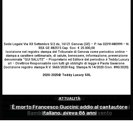
Sede Legale Via XX Settembre 5/2 dx, 16121 Genova (GE) – P. Iva 02391480999 – N.
REA GE 482515 Cap. Soc. € 25.000,00
Iscrizione nel registro stampa del Tribunale di Genova come periodico online –
stampa a carattere settimanale, di salute, benessere, informazione, prevenzione
denominata “QUI SALUTE” – Proprietario ed Editore del periodico è Teddy Luxury
srl – Direttrice Responsabile con tutti gli obblighi di legge è Paola Gavarone.
(Iscrizione registro stampa R.V. 5663/2020 Reg. Stampa N.14/2020 Cron. 890/2020).
2020-2025© Teddy Luxury SRL
Utilizziamo i cookie per essere sicuri che tu possa avere la
ALIMENTAZIONE
OCULISTICA
ATTUALITÀ
migliore esperienza sul nostro sito. Se continui ad utilizzare
Trapianto di cornea ad altissimo rischio riuscito al
È morto Francesco Guccini: addio al cantautore
Alimentazione nei mesi caldi: come sostenere
questo sito noi constatiamo che tu ne sia felice.
Accetto
Bambino Gesù, 18 ore di intervento
italiano, aveva 86 anni
l’organismo?
Continua senza accettare
Privacy policy