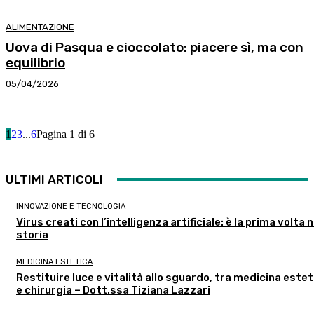
ALIMENTAZIONE
Uova di Pasqua e cioccolato: piacere sì, ma con
equilibrio
05/04/2026
1
2
3
...
6
Pagina 1 di 6
ULTIMI ARTICOLI
INNOVAZIONE E TECNOLOGIA
Virus creati con l’intelligenza artificiale: è la prima volta n
storia
MEDICINA ESTETICA
Restituire luce e vitalità allo sguardo, tra medicina estet
e chirurgia – Dott.ssa Tiziana Lazzari