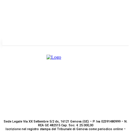
Redazione
GENOVA
– Piazza della Vittoria 11 A Int. A – 16121
E-mail
Scrivici
Sede Legale Via XX Settembre 5/2 dx, 16121 Genova (GE) – P. Iva 02391480999 – N.
REA GE 482515 Cap. Soc. € 25.000,00
Iscrizione nel registro stampa del Tribunale di Genova come periodico online –