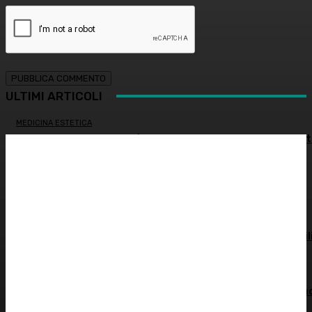
ULTIMI ARTICOLI
MEDICINA ESTETICA
Restituire luce e vitalità allo sguardo, tra medicina estet
e chirurgia – Dott.ssa Tiziana Lazzari
PSICOLOGIA
Autostima: il diritto di stare bene
ATTUALITÀ
Spesa farmaceutica: +6% in un anno, in Italia sale a 39 mil
di euro
ALIMENTAZIONE
Alimentazione nei mesi caldi: come sostenere l’organism