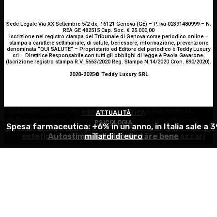
Sede Legale Via XX Settembre 5/2 dx, 16121 Genova (GE) – P. Iva 02391480999 – N.
REA GE 482515 Cap. Soc. € 25.000,00
Iscrizione nel registro stampa del Tribunale di Genova come periodico online –
stampa a carattere settimanale, di salute, benessere, informazione, prevenzione
denominata “QUI SALUTE” – Proprietario ed Editore del periodico è Teddy Luxury
srl – Direttrice Responsabile con tutti gli obblighi di legge è Paola Gavarone.
(Iscrizione registro stampa R.V. 5663/2020 Reg. Stampa N.14/2020 Cron. 890/2020).
2020-2025© Teddy Luxury SRL
Utilizziamo i cookie per essere sicuri che tu possa avere la
MEDICINA ESTETICA
ATTUALITÀ
migliore esperienza sul nostro sito. Se continui ad utilizzare
PSICOLOGIA
Spesa farmaceutica: +6% in un anno, in Italia sale a 3
Restituire luce e vitalità allo sguardo, tra medicina
questo sito noi constatiamo che tu ne sia felice.
Accetto
estetica e chirurgia – Dott.ssa Tiziana Lazzari
Autostima: il diritto di stare bene
miliardi di euro
Continua senza accettare
Privacy policy