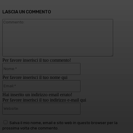
LASCIA UN COMMENTO
Commento
Per favore inserisci il tuo commento!
Nome:*
Per favore inserisci il tuo nome qui
Email:*
Hai inserito un indirizzo email errato!
Per favore inserisci il tuo indirizzo e-mail qui
Website:
Salva il mio nome, email e sito web in questo browser per la
prossima volta che commento.