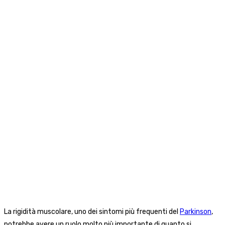
La rigidità muscolare, uno dei sintomi più frequenti del
Parkinson
,
potrebbe avere un ruolo molto più importante di quanto si