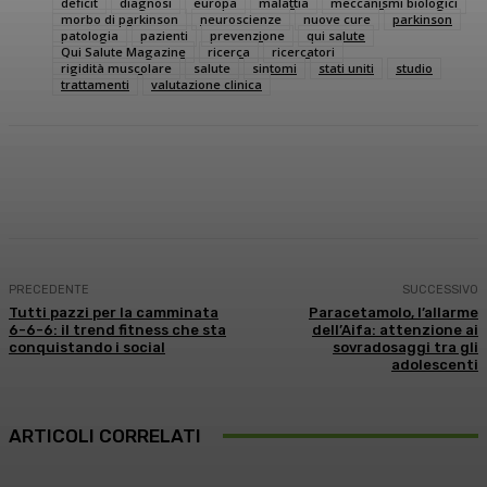
deficit
diagnosi
europa
malattia
meccanismi biologici
morbo di parkinson
neuroscienze
nuove cure
parkinson
patologia
pazienti
prevenzione
qui salute
Qui Salute Magazine
ricerca
ricercatori
rigidità muscolare
salute
sintomi
stati uniti
studio
trattamenti
valutazione clinica
Facebook
X
WhatsApp
Linkedin
PRECEDENTE
SUCCESSIVO
Tutti pazzi per la camminata
Paracetamolo, l’allarme
6-6-6: il trend fitness che sta
dell’Aifa: attenzione ai
conquistando i social
sovradosaggi tra gli
adolescenti
ARTICOLI CORRELATI