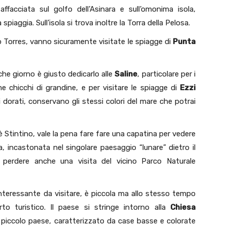
facciata sul golfo dell’Asinara e sull’omonima isola,
spiaggia. Sull’isola si trova inoltre la Torra della Pelosa.
o Torres, vanno sicuramente visitate le spiagge di
Punta
he giorno è giusto dedicarlo alle
Saline
, particolare per i
me chicchi di grandine, e per visitare le spiagge di
Ezzi
ili dorati, conservano gli stessi colori del mare che potrai
e è Stintino, vale la pena fare fare una capatina per vedere
, incastonata nel singolare paesaggio “lunare” dietro il
perdere anche una visita del vicino Parco Naturale
interessante da visitare, è piccola ma allo stesso tempo
to turistico. Il paese si stringe intorno alla
Chiesa
l piccolo paese, caratterizzato da case basse e colorate