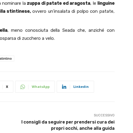
on nominare la
zuppa di patate ed aragosta
, le
linguine
lla stintinese,
ovvero un’insalata di polpo con patate,
lla
, meno conosciuta della Seada che, anziché con
cosparsa di zucchero a velo.
stintino
X
WhatsApp
Linkedin
SUCCESSIVO
I consigli da seguire per prendersi cura dei
propri occhi, anche alla guida