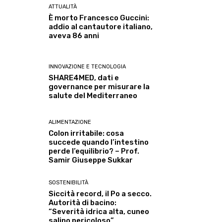
ATTUALITÀ
È morto Francesco Guccini:
addio al cantautore italiano,
aveva 86 anni
INNOVAZIONE E TECNOLOGIA
SHARE4MED, dati e
governance per misurare la
salute del Mediterraneo
ALIMENTAZIONE
Colon irritabile: cosa
succede quando l’intestino
perde l’equilibrio? – Prof.
Samir Giuseppe Sukkar
SOSTENIBILITÀ
Siccità record, il Po a secco.
Autorità di bacino:
“Severità idrica alta, cuneo
salino pericoloso”