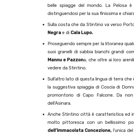
belle spiagge del mondo. La Pelosa è af
distinguendosi per la sua finissima e chiara 
Sulla costa che da Stintino va verso Port
Negra
e di
Cala Lupo.
Proseguendo sempre per la litoranea qualc
suoi granelli di sabbia bianchi grandi co
Mannu e Pazzon
a, che oltre ai loro aren
vedere da Stintino.
Sull’altro lato di questa lingua di terra ch
la suggestiva spiaggia di Coscia di Donna
promontorio di Capo Falcone. Da non 
dell’Asinara.
Anche Stintino città è caratteristica ed 
molto pittoresca con un bellissimo por
dell’Immacolata Concezione,
l’unica de