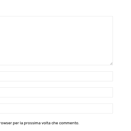
Nome:*
Email:*
Website:
 browser per la prossima volta che commento.