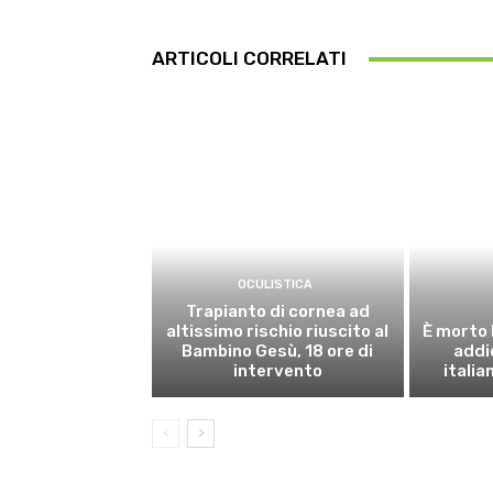
ARTICOLI CORRELATI
OCULISTICA
Trapianto di cornea ad
altissimo rischio riuscito al
È morto 
Bambino Gesù, 18 ore di
addi
intervento
italia