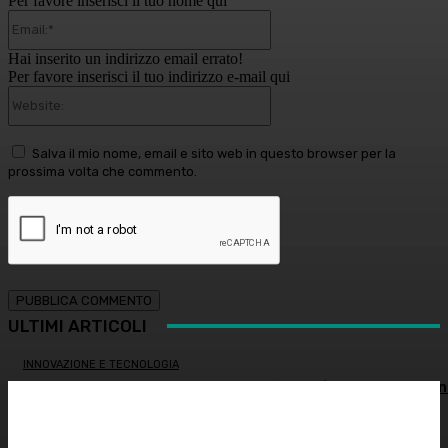
Per favore inserisci il tuo nome qui
Email:*
Hai inserito un indirizzo email errato!
Per favore inserisci il tuo indirizzo e-mail qui
Website:
Salva il mio nome, email e sito web in questo browser per la
prossima volta che commento.
ULTIMI ARTICOLI
INNOVAZIONE E TECNOLOGIA
Virus creati con l’intelligenza artificiale: è la prima volta n
storia
MEDICINA ESTETICA