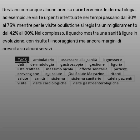
Restano comunque alcune aree su cui intervenire. In dermatologia,
ad esempio, le visite urgenti effettuate nei tempi passano dal 30%
al 73%, mentre per le visite oculistiche si registra un miglioramento
dal 42% all’80%. Nel complesso, il quadro mostra una sanità ligure in
evoluzione, con risultati incoraggianti ma ancora margini di
crescita su alcuni servizi.
TAGS
ambulatorio
assessore alla sanità
benessere
dati
dermatologia
gastroscopia
gestione
liguria
liste d'attesa
massimo nicolò
offerta sanitaria
pazienti
prevenzione
qui salute
Qui Salute Magazine
ritardi
salute
sanità
sistema
sistema sanitario
tutela pazienti
visite
visite cardiologiche
visite gastroenterologiche
Facebook
X
WhatsApp
Linkedin