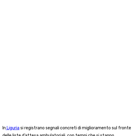
In
Liguria
si registrano segnali concreti di miglioramento sul fronte
delle liste d’attesa ambulatoriali, con tempi che si stanno