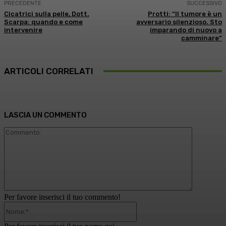
PRECEDENTE
SUCCESSIVO
Cicatrici sulla pelle, Dott.
Protti: “Il tumore è un
Scarpa: quando e come
avversario silenzioso. Sto
intervenire
imparando di nuovo a
camminare”
ARTICOLI CORRELATI
LASCIA UN COMMENTO
Commento
Per favore inserisci il tuo commento!
Nome:*