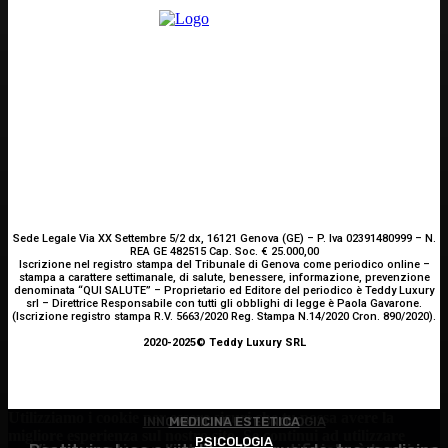
Sede Legale Via XX Settembre 5/2 dx, 16121 Genova (GE) – P. Iva 02391480999 – N.
REA GE 482515 Cap. Soc. € 25.000,00
Iscrizione nel registro stampa del Tribunale di Genova come periodico online –
stampa a carattere settimanale, di salute, benessere, informazione, prevenzione
denominata “QUI SALUTE” – Proprietario ed Editore del periodico è Teddy Luxury
srl – Direttrice Responsabile con tutti gli obblighi di legge è Paola Gavarone.
(Iscrizione registro stampa R.V. 5663/2020 Reg. Stampa N.14/2020 Cron. 890/2020).
2020-2025© Teddy Luxury SRL
Utilizziamo i cookie per essere sicuri che tu possa avere la
INNOVAZIONE E TECNOLOGIA
MEDICINA ESTETICA
migliore esperienza sul nostro sito. Se continui ad utilizzare
PSICOLOGIA