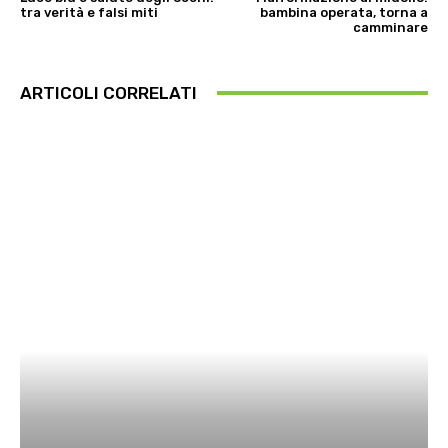
tra verità e falsi miti
bambina operata, torna a
camminare
ARTICOLI CORRELATI