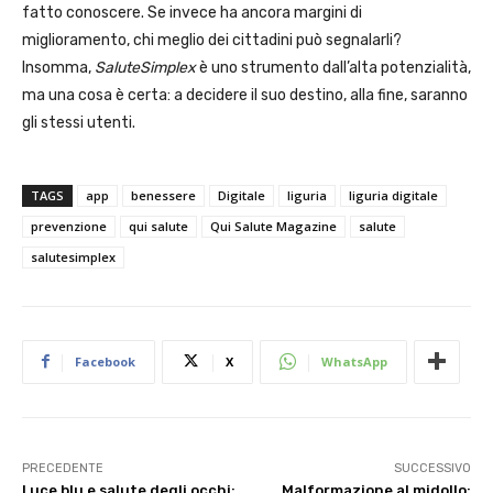
fatto conoscere. Se invece ha ancora margini di
miglioramento, chi meglio dei cittadini può segnalarli?
Insomma,
SaluteSimplex
è uno strumento dall’alta potenzialità,
ma una cosa è certa: a decidere il suo destino, alla fine, saranno
gli stessi utenti.
TAGS
app
benessere
Digitale
liguria
liguria digitale
prevenzione
qui salute
Qui Salute Magazine
salute
salutesimplex
Facebook
X
WhatsApp
PRECEDENTE
SUCCESSIVO
Luce blu e salute degli occhi:
Malformazione al midollo: