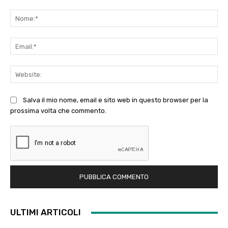
Commento:
No
Ema
Web
Salva il mio nome, email e sito web in questo browser per la
prossima volta che commento.
ULTIMI ARTICOLI