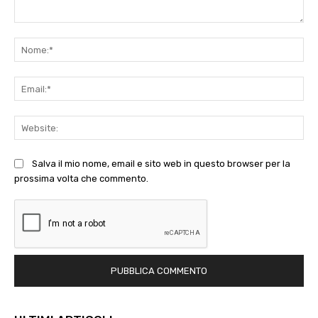
Commento:
No
Ema
Web
Salva il mio nome, email e sito web in questo browser per la
prossima volta che commento.