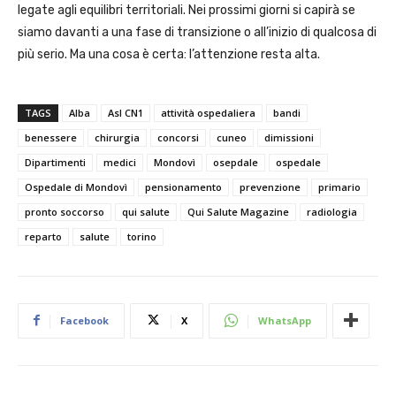
legate agli equilibri territoriali. Nei prossimi giorni si capirà se
siamo davanti a una fase di transizione o all’inizio di qualcosa di
più serio. Ma una cosa è certa: l’attenzione resta alta.
TAGS
Alba
Asl CN1
attività ospedaliera
bandi
benessere
chirurgia
concorsi
cuneo
dimissioni
Dipartimenti
medici
Mondovì
osepdale
ospedale
Ospedale di Mondovì
pensionamento
prevenzione
primario
pronto soccorso
qui salute
Qui Salute Magazine
radiologia
reparto
salute
torino
Facebook
X
WhatsApp