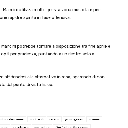
me Mancini utilizza molto questa zona muscolare per:
one rapidi e spinta in fase offensiva.
 Mancini potrebbe tornare a disposizione tra fine aprile e
ff opti per prudenza, puntando a un rientro solo a
a affidandosi alle alternative in rosa, sperando di non
ta dal punto di vista fisico.
bi di direzione
contrasti
coscia
guarigione
lesione
zione
prudenza
qui salute
Qui Salute Magazine