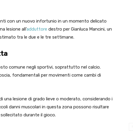
conti con un nuovo infortunio in un momento delicato
a lesione all’
adduttore
destro per Gianluca Mancini, un
timato tra le due e le tre settimane.
tta
osto comune negli sportivi, soprattutto nel calcio.
a coscia, fondamentali per movimenti come cambi di
 di una lesione di grado lieve o moderato, considerando i
iccoli danni muscolari in questa zona possono risultare
ollecitato durante il gioco.