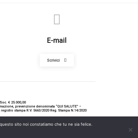
E-mail
Scrivici
Soc. € 25.000,00
nformazione, prevenzione denominata “QUI SALUTE” –
ne registro stampa R.V. 5663/2020 Reg. Stampa N.14/2020
 questo sito noi constatiamo che tu ne sia felice.