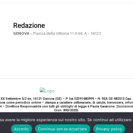
Redazione
GENOVA
– Piazza della Vittoria 11 A Int. A – 16121
 XX Settembre 5/2 dx, 16121 Genova (GE) – P. Iva 02391480999 – N. REA GE 482515 Cap. 
enova come periodico online – stampa a carattere settimanale, di salute, benessere, i
rl – Direttrice Responsabile con tutti gli obblighi di legge è Paola Gavarone. (Iscrizio
Cron. 890/2020).
2020-2025© Teddy Luxury SRL
sa avere la migliore esperienza sul nostro sito. Se continui ad utilizzare
Accetto
Continua senza accettare
Privacy policy