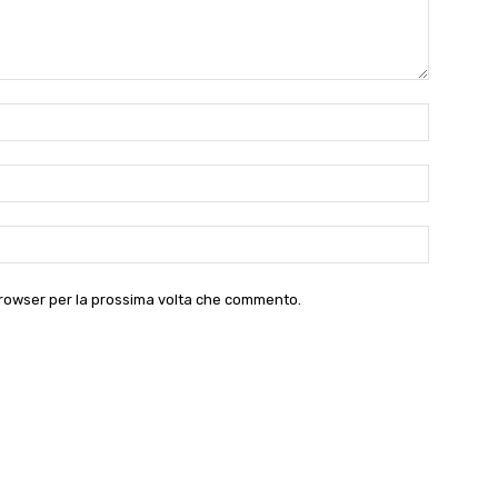
Nome:*
Email:*
Website:
 browser per la prossima volta che commento.