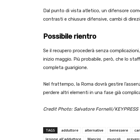
Dal punto di vista atletico, un difensore co
contrasti e chiusure difensive, cambi di direzi
Possibile rientro
Se il recupero procederà senza complicazioni,
inizio maggio. Più probabile, però, che lo sta
completa guarigione.
Nel frattempo, la Roma dovrà gestire l’assenz
perdere altri elementi in una fase già complica
Credit Photo: Salvatore Fornelli/KEYPRESS
TAGS
adduttore
alternative
benessere
cam
lesione all'adduttore
Mancini
muscoli
preven