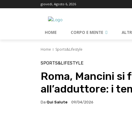
giovedì, Agosto 6, 2026
HOME
CORPO E MENTE
ALT
Home
Sports&Lifestyle
SPORTS&LIFESTYLE
Roma, Mancini si 
all’adduttore: i t
Da
Qui Salute
09/04/2026
Facebook
X
WhatsA