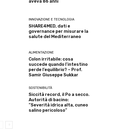
aveva 86 anni
INNOVAZIONE E TECNOLOGIA
SHARE4MED, dati e
governance per misurare la
salute del Mediterraneo
ALIMENTAZIONE
Colon irritabile: cosa
succede quando l’intestino
perde l’equilibrio? – Prof.
Samir Giuseppe Sukkar
SOSTENIBILITÀ
Siccità record, il Po a secco.
Autorità di bacino:
“Severità idrica alta, cuneo
salino pericoloso”