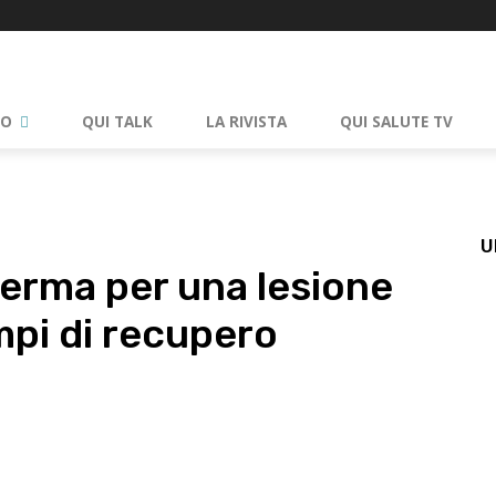
RO
QUI TALK
LA RIVISTA
QUI SALUTE TV
U
ferma per una lesione
empi di recupero
pp
Linkedin