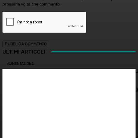
prossima volta che commento.
ULTIMI ARTICOLI
ALIMENTAZIONE
Alimentazione nei mesi caldi: come sostenere l’organism
OCULISTICA
Trapianto di cornea ad altissimo rischio riuscito al Bambi
Gesù, 18 ore di intervento
ATTUALITÀ
È morto Francesco Guccini: addio al cantautore italiano,
aveva 86 anni
INNOVAZIONE E TECNOLOGIA
SHARE4MED, dati e governance per misurare la salute de