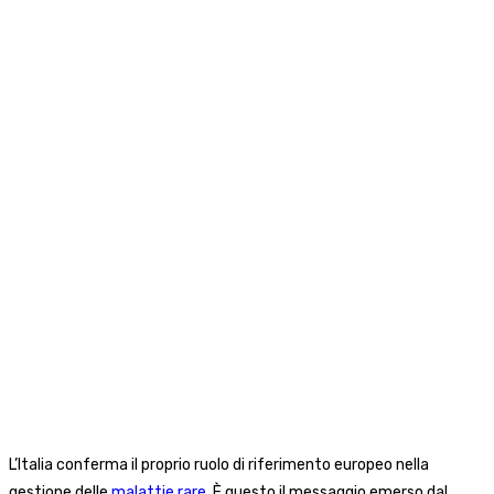
L’Italia conferma il proprio ruolo di riferimento europeo nella
gestione delle
malattie rare
. È questo il messaggio emerso dal