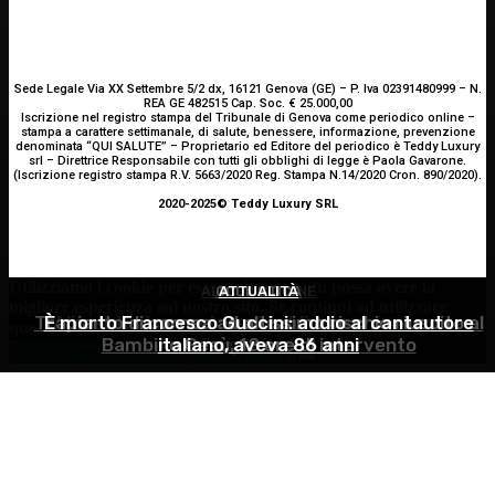
Sede Legale Via XX Settembre 5/2 dx, 16121 Genova (GE) – P. Iva 02391480999 – N.
REA GE 482515 Cap. Soc. € 25.000,00
Iscrizione nel registro stampa del Tribunale di Genova come periodico online –
stampa a carattere settimanale, di salute, benessere, informazione, prevenzione
denominata “QUI SALUTE” – Proprietario ed Editore del periodico è Teddy Luxury
srl – Direttrice Responsabile con tutti gli obblighi di legge è Paola Gavarone.
(Iscrizione registro stampa R.V. 5663/2020 Reg. Stampa N.14/2020 Cron. 890/2020).
2020-2025© Teddy Luxury SRL
Utilizziamo i cookie per essere sicuri che tu possa avere la
ALIMENTAZIONE
OCULISTICA
ATTUALITÀ
migliore esperienza sul nostro sito. Se continui ad utilizzare
Trapianto di cornea ad altissimo rischio riuscito al
È morto Francesco Guccini: addio al cantautore
Alimentazione nei mesi caldi: come sostenere
questo sito noi constatiamo che tu ne sia felice.
Accetto
Bambino Gesù, 18 ore di intervento
italiano, aveva 86 anni
l’organismo?
Continua senza accettare
Privacy policy