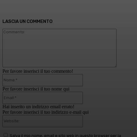
LASCIA UN COMMENTO
Commento
Per favore inserisci il tuo commento!
Nome:*
Per favore inserisci il tuo nome qui
Email:*
Hai inserito un indirizzo email errato!
Per favore inserisci il tuo indirizzo e-mail qui
Website:
Salva il mio nome, email e sito web in questo browser per la