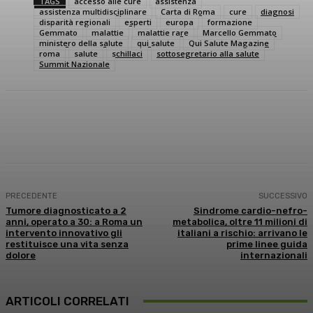
TAGS
accesso alle cure
assistenza
assistenza multidisciplinare
Carta di Roma
cure
diagnosi
disparità regionali
esperti
europa
formazione
Gemmato
malattie
malattie rare
Marcello Gemmato
ministero della salute
qui salute
Qui Salute Magazine
roma
salute
schillaci
sottosegretario alla salute
Summit Nazionale
Facebook
X
WhatsApp
Linkedin
PRECEDENTE
SUCCESSIVO
Tumore diagnosticato a 2
Sindrome cardio-nefro-
anni, operato a 30: a Roma un
metabolica, oltre 11 milioni di
intervento innovativo gli
italiani a rischio: arrivano le
restituisce una vita senza
prime linee guida
dolore
internazionali
ARTICOLI CORRELATI