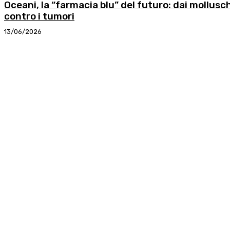
Oceani, la “farmacia blu” del futuro: dai mollus
contro i tumori
13/06/2026