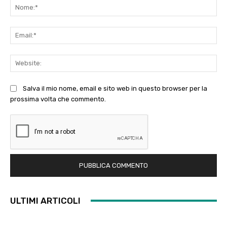
No
Ema
Web
Salva il mio nome, email e sito web in questo browser per la
prossima volta che commento.
ULTIMI ARTICOLI