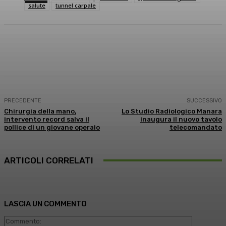
salute
tunnel carpale
Facebook
X
WhatsApp
Linkedin
PRECEDENTE
SUCCESSIVO
Chirurgia della mano,
Lo Studio Radiologico Manara
intervento record salva il
inaugura il nuovo tavolo
pollice di un giovane operaio
telecomandato
ARTICOLI CORRELATI
LASCIA UN COMMENTO
Commento