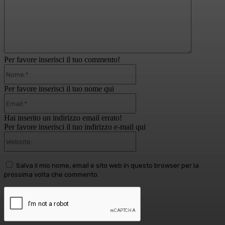
Per favore inserisci il tuo commento!
Nome:*
Per favore inserisci il tuo nome qui
Email:*
Hai inserito un indirizzo email errato!
Per favore inserisci il tuo indirizzo e-mail qui
Website:
Salva il mio nome, email e sito web in questo browser per la
prossima volta che commento.