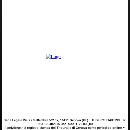
Redazione
GENOVA
– Piazza della Vittoria 11 A Int. A – 16121
E-mail
Scrivici
Sede Legale Via XX Settembre 5/2 dx, 16121 Genova (GE) – P. Iva 02391480999 – N.
REA GE 482515 Cap. Soc. € 25.000,00
Iscrizione nel registro stampa del Tribunale di Genova come periodico online –