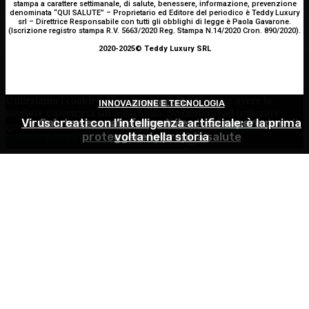
stampa a carattere settimanale, di salute, benessere, informazione, prevenzione
denominata “QUI SALUTE” – Proprietario ed Editore del periodico è Teddy Luxury
srl – Direttrice Responsabile con tutti gli obblighi di legge è Paola Gavarone.
(Iscrizione registro stampa R.V. 5663/2020 Reg. Stampa N.14/2020 Cron. 890/2020).
2020-2025© Teddy Luxury SRL
Utilizziamo i cookie per essere sicuri che tu possa avere la
INNOVAZIONE E TECNOLOGIA
GINECOLOGIA
ATTUALITÀ
migliore esperienza sul nostro sito. Se continui ad utilizzare
Virus creati con l’intelligenza artificiale: è la prima
Estate e zanzare: come difendersi e quali rimedi
Salute sessuale femminile: cosa sapere per
questo sito noi constatiamo che tu ne sia felice.
Accetto
proteggere la propria salute
volta nella storia
scegliere?
Continua senza accettare
Privacy policy