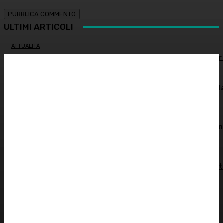
ULTIMI ARTICOLI
ATTUALITÀ
Estate e zanzare: come difendersi e quali rimedi sceglie
GINECOLOGIA
Salute sessuale femminile: cosa sapere per proteggere l
propria salute
INNOVAZIONE E TECNOLOGIA
Virus creati con l’intelligenza artificiale: è la prima volta n
storia
MEDICINA ESTETICA
Restituire luce e vitalità allo sguardo, tra medicina estet
e chirurgia – Dott.ssa Tiziana Lazzari
PSICOLOGIA
Autostima: il diritto di stare bene