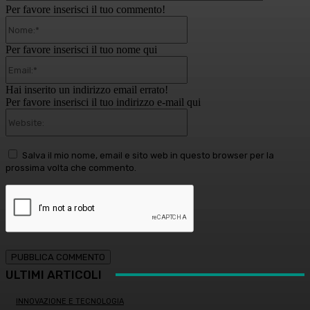
Per favore inserisci il tuo commento!
Nome:*
Per favore inserisci il tuo nome qui
Email:*
Hai inserito un indirizzo email errato!
Per favore inserisci il tuo indirizzo e-mail qui
Website:
Salva il mio nome, email e sito web in questo browser per la
prossima volta che commento.
ULTIMI ARTICOLI
INNOVAZIONE E TECNOLOGIA