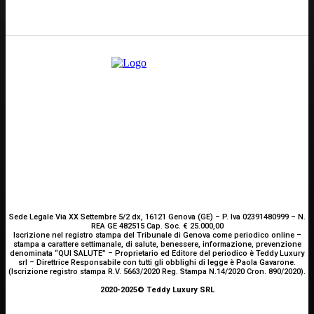
E-mail
Scrivici
Sede Legale Via XX Settembre 5/2 dx, 16121 Genova (GE) – P. Iva 02391480999 – N.
REA GE 482515 Cap. Soc. € 25.000,00
Iscrizione nel registro stampa del Tribunale di Genova come periodico online –
stampa a carattere settimanale, di salute, benessere, informazione, prevenzione
denominata “QUI SALUTE” – Proprietario ed Editore del periodico è Teddy Luxury
srl – Direttrice Responsabile con tutti gli obblighi di legge è Paola Gavarone.
(Iscrizione registro stampa R.V. 5663/2020 Reg. Stampa N.14/2020 Cron. 890/2020).
2020-2025© Teddy Luxury SRL