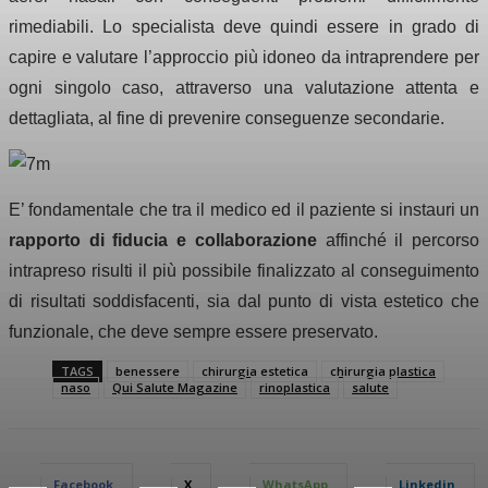
rimediabili. Lo specialista deve quindi essere in grado di
capire e valutare l’approccio più idoneo da intraprendere per
ogni singolo caso, attraverso una valutazione
attenta e
dettagliata, al fine di prevenire conseguenze secondarie.
E’ fondamentale che tra il medico ed il paziente si instauri un
rapporto di fiducia e collaborazione
affinché il percorso
intrapreso risulti il più
possibile finalizzato al conseguimento
di risultati soddisfacenti, sia dal punto di vista estetico che
funzionale, che deve sempre essere preservato.
TAGS
benessere
chirurgia estetica
chirurgia plastica
naso
Qui Salute Magazine
rinoplastica
salute
Facebook
X
WhatsApp
Linkedin