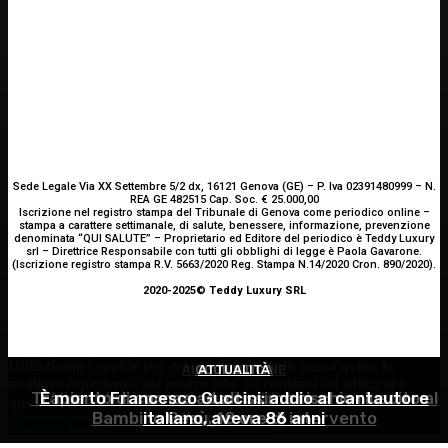
Sede Legale Via XX Settembre 5/2 dx, 16121 Genova (GE) – P. Iva 02391480999 – N.
REA GE 482515 Cap. Soc. € 25.000,00
Iscrizione nel registro stampa del Tribunale di Genova come periodico online –
stampa a carattere settimanale, di salute, benessere, informazione, prevenzione
denominata “QUI SALUTE” – Proprietario ed Editore del periodico è Teddy Luxury
srl – Direttrice Responsabile con tutti gli obblighi di legge è Paola Gavarone.
(Iscrizione registro stampa R.V. 5663/2020 Reg. Stampa N.14/2020 Cron. 890/2020).
2020-2025© Teddy Luxury SRL
Utilizziamo i cookie per essere sicuri che tu possa avere la
ALIMENTAZIONE
OCULISTICA
ATTUALITÀ
migliore esperienza sul nostro sito. Se continui ad utilizzare
Trapianto di cornea ad altissimo rischio riuscito al
È morto Francesco Guccini: addio al cantautore
Alimentazione nei mesi caldi: come sostenere
questo sito noi constatiamo che tu ne sia felice.
Accetto
Bambino Gesù, 18 ore di intervento
italiano, aveva 86 anni
l’organismo?
Continua senza accettare
Privacy policy