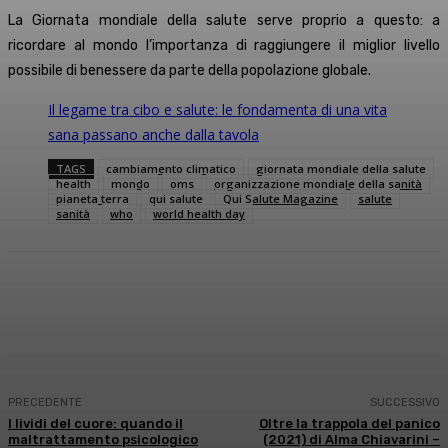
La Giornata mondiale della salute serve proprio a questo: a
ricordare al mondo l’importanza di raggiungere il miglior livello
possibile di benessere da parte della popolazione globale.
Il legame tra cibo e salute: le fondamenta di una vita
sana passano anche dalla tavola
TAGS
cambiamento climatico
giornata mondiale della salute
health
mondo
oms
organizzazione mondiale della sanità
pianeta terra
qui salute
Qui Salute Magazine
salute
sanità
who
world health day
Facebook
X
WhatsApp
Linkedin
PRECEDENTE
SUCCESSIVO
I lividi del cuore: quando il
Oltre la trappola del panico
maltrattamento psicologico
(2021) di Alma Chiavarini –