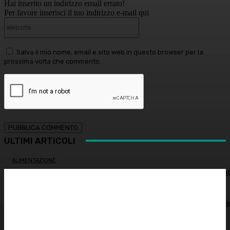
Hai inserito un indirizzo email errato!
Per favore inserisci il tuo indirizzo e-mail qui
Website:
Salva il mio nome, email e sito web in questo browser per la
prossima volta che commento.
ULTIMI ARTICOLI
ALIMENTAZIONE
Alimentazione nei mesi caldi: come sostenere l’organism
OCULISTICA
Trapianto di cornea ad altissimo rischio riuscito al Bambi
Gesù, 18 ore di intervento