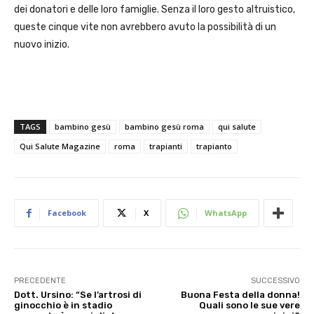
dei donatori e delle loro famiglie. Senza il loro gesto altruistico,
queste cinque vite non avrebbero avuto la possibilità di un
nuovo inizio.
TAGS
bambino gesù
bambino gesù roma
qui salute
Qui Salute Magazine
roma
trapianti
trapianto
Facebook
X
WhatsApp
PRECEDENTE
SUCCESSIVO
Dott. Ursino: “Se l’artrosi di
Buona Festa della donna!
ginocchio è in stadio
Quali sono le sue vere