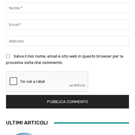
No
Ema
Web
Salva il mio nome, email e sito web in questo browser per la
prossima volta che commento.
ULTIMI ARTICOLI