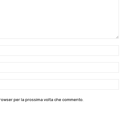
Nome:*
Email:*
Website:
 browser per la prossima volta che commento.