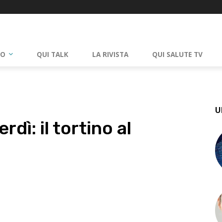
RO
QUI TALK
LA RIVISTA
QUI SALUTE TV
U
rdì: il tortino al
App
Linkedin