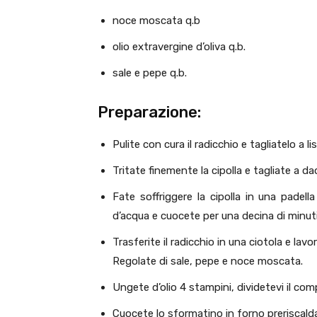
noce moscata q.b
olio extravergine d’oliva q.b.
sale e pepe q.b.
Preparazione:
Pulite con cura il radicchio e tagliatelo a lis
Tritate finemente la cipolla e tagliate a dad
Fate soffriggere la cipolla in una padella
d’acqua e cuocete per una decina di minu
Trasferite il radicchio in una ciotola e lav
Regolate di sale, pepe e noce moscata.
Ungete d’olio 4 stampini, dividetevi il c
Cuocete lo sformatino in forno preriscalda