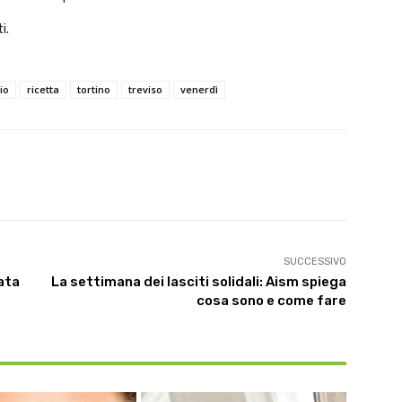
i.
io
ricetta
tortino
treviso
venerdì
X
WhatsApp
Linkedin
SUCCESSIVO
nata
La settimana dei lasciti solidali: Aism spiega
cosa sono e come fare