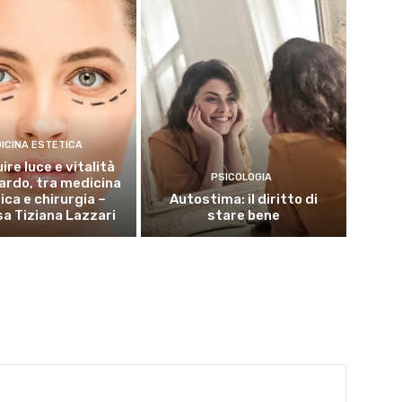
ICINA ESTETICA
ire luce e vitalità
PSICOLOGIA
uardo, tra medicina
ica e chirurgia –
Autostima: il diritto di
sa Tiziana Lazzari
stare bene