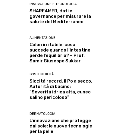
INNOVAZIONE E TECNOLOGIA
SHARE4MED, dati e
governance per misurare la
salute del Mediterraneo
ALIMENTAZIONE
Colon irritabile: cosa
succede quando l’intestino
perde l’equilibrio? – Prof.
Samir Giuseppe Sukkar
SOSTENIBILITÀ
Siccità record, il Po a secco.
Autorità di bacino:
“Severità idrica alta, cuneo
salino pericoloso”
DERMATOLOGIA
L’innovazione che protegge
dal sole: le nuove tecnologie
per la pelle