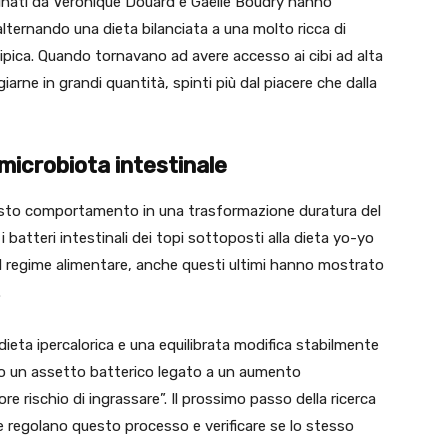
rdinati da Véronique Douard e Gaëlle Boudry hanno
alternando una dieta bilanciata a una molto ricca di
 tipica. Quando tornavano ad avere accesso ai cibi ad alta
iarne in grandi quantità, spinti più dal piacere che dalla
microbiota intestinale
questo comportamento in una trasformazione duratura del
i batteri intestinali dei topi sottoposti alla dieta yo-yo
el regime alimentare, anche questi ultimi hanno mostrato
.
ieta ipercalorica e una equilibrata modifica stabilmente
ndo un assetto batterico legato a un aumento
ore rischio di ingrassare”. Il prossimo passo della ricerca
e regolano questo processo e verificare se lo stesso