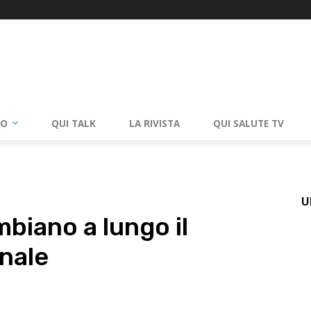
RO
QUI TALK
LA RIVISTA
QUI SALUTE TV
U
biano a lungo il
inale