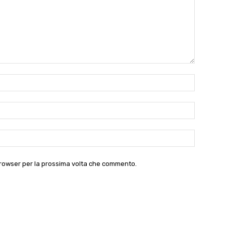
Nome:*
Email:*
Website:
 browser per la prossima volta che commento.