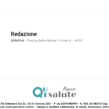
Redazione
GENOVA
– Piazza della Vittoria 11 A Int. A – 16121
 XX Settembre 5/2 dx, 16121 Genova (GE) – P. Iva 02391480999 – N. REA GE 482515 Cap. 
enova come periodico online – stampa a carattere settimanale, di salute, benessere, i