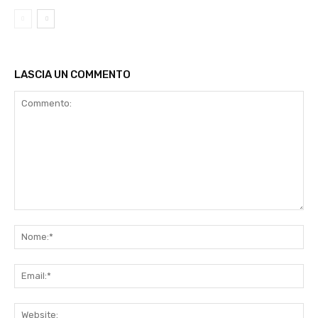
LASCIA UN COMMENTO
Commento:
No
Ema
Web