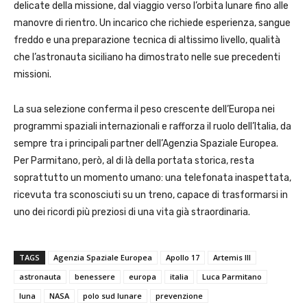
delicate della missione, dal viaggio verso l’orbita lunare fino alle
manovre di rientro. Un incarico che richiede esperienza, sangue
freddo e una preparazione tecnica di altissimo livello, qualità
che l’astronauta siciliano ha dimostrato nelle sue precedenti
missioni.
La sua selezione conferma il peso crescente dell’Europa nei
programmi spaziali internazionali e rafforza il ruolo dell’Italia, da
sempre tra i principali partner dell’Agenzia Spaziale Europea.
Per Parmitano, però, al di là della portata storica, resta
soprattutto un momento umano: una telefonata inaspettata,
ricevuta tra sconosciuti su un treno, capace di trasformarsi in
uno dei ricordi più preziosi di una vita già straordinaria.
TAGS
Agenzia Spaziale Europea
Apollo 17
Artemis III
astronauta
benessere
europa
italia
Luca Parmitano
luna
NASA
polo sud lunare
prevenzione