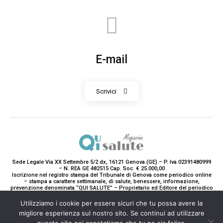
E-mail
Scrivici
Sede Legale Via XX Settembre 5/2 dx, 16121 Genova (GE) – P. Iva 02391480999
– N. REA GE 482515 Cap. Soc. € 25.000,00
Iscrizione nel registro stampa del Tribunale di Genova come periodico online
– stampa a carattere settimanale, di salute, benessere, informazione,
prevenzione denominata “QUI SALUTE” – Proprietario ed Editore del periodico
è Teddy Luxury srl – Direttrice Responsabile con tutti gli obblighi di legge è
Paola Gavarone. (Iscrizione registro stampa R.V. 5663/2020 Reg. Stampa
Utilizziamo i cookie per essere sicuri che tu possa avere la
N.14/2020 Cron. 890/2020).
migliore esperienza sul nostro sito. Se continui ad utilizzare
2020-2025© Teddy Luxury SRL