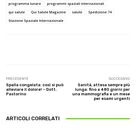
programma lunare
programmi spaziali internazionali
qui salute
Qui Salute Magazine
salute
Spedizione 74
Stazione Spaziale Internazionale
Facebook
X
WhatsApp
Linke
PRECEDENTE
SUCCESSIVO
Spalla congelata: così si può
Sanità, attesa sempre più
alleviare il dolore! – Dott.
lunga: fino a 480 giorni per
Pastorino
una mammografia e un mese
per esami urgenti
ARTICOLI CORRELATI