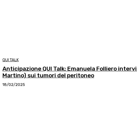
QUI TALK
Anticipazione QUI Talk: Emanuela Folliero intervi
Martino) sui tumori del peritoneo
18/02/2025