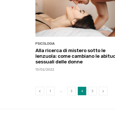
PSICOLOGIA
Alla ricerca di mistero sotto le
lenzuola: come cambiano le abitud
sessuali delle donne
13/02/2022
...
1
3
4
5