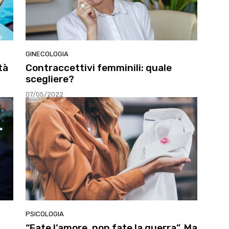
GINECOLOGIA
tà
Contraccettivi femminili: quale
scegliere?
07/05/2022
PSICOLOGIA
“Fate l’amore, non fate la guerra”. Ma