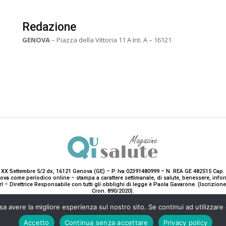
Redazione
GENOVA
– Piazza della Vittoria 11 A Int. A – 16121
 XX Settembre 5/2 dx, 16121 Genova (GE) – P. Iva 02391480999 – N. REA GE 482515 Cap. 
enova come periodico online – stampa a carattere settimanale, di salute, benessere, i
rl – Direttrice Responsabile con tutti gli obblighi di legge è Paola Gavarone. (Iscrizio
Cron. 890/2020).
2020-2025© Teddy Luxury SRL
sa avere la migliore esperienza sul nostro sito. Se continui ad utilizzare
Accetto
Continua senza accettare
Privacy policy