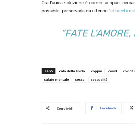
Ora l’unica soluzione è correre ai ripari, cer
possibile, preservarla da ulteriori
“attacchi es
“FATE L’AMORE,
TAGS
calo della libido
coppia
covid
covid1
salute mentale
sesso
sessualità
Facebook
Condividi