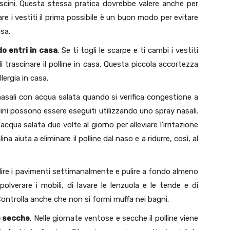
uscini. Questa stessa pratica dovrebbe valere anche per
are i vestiti il prima possibile è un buon modo per evitare
asa.
do entri in casa
. Se ti togli le scarpe e ti cambi i vestiti
di trascinare il polline in casa. Questa piccola accortezza
lergia in casa.
 nasali con acqua salata quando si verifica congestione a
salini possono essere eseguiti utilizzando uno spray nasali.
qua salata due volte al giorno per alleviare l’irritazione
na aiuta a eliminare il polline dal naso e a ridurre, così, al
lire i pavimenti settimanalmente e pulire a fondo almeno
lverare i mobili, di lavare le lenzuola e le tende e di
 Controlla anche che non si formi muffa nei bagni.
e secche
. Nelle giornate ventose e secche il polline viene