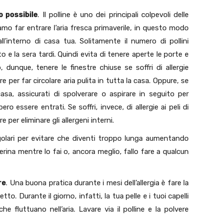
o possibile
. Il polline è uno dei principali colpevoli delle
amo far entrare l’aria fresca primaverile, in questo modo
l’interno di casa tua. Solitamente il numero di pollini
 e la sera tardi. Quindi evita di tenere aperte le porte e
, dunque, tenere le finestre chiuse se soffri di allergie
 per far circolare aria pulita in tutta la casa. Oppure, se
casa, assicurati di spolverare o aspirare in seguito per
ro essere entrati. Se soffri, invece, di allergie ai peli di
e per eliminare gli allergeni interni.
 regolari per evitare che diventi troppo lunga aumentando
herina mentre lo fai o, ancora meglio, fallo fare a qualcun
re
. Una buona pratica durante i mesi dell’allergia è fare la
etto. Durante il giorno, infatti, la tua pelle e i tuoi capelli
he fluttuano nell’aria. Lavare via il polline e la polvere