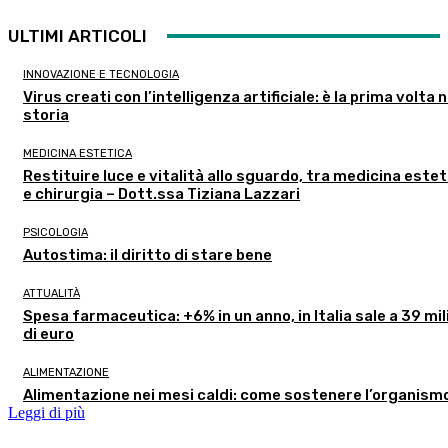
ULTIMI ARTICOLI
INNOVAZIONE E TECNOLOGIA
Virus creati con l’intelligenza artificiale: è la prima volta n
storia
MEDICINA ESTETICA
Restituire luce e vitalità allo sguardo, tra medicina estet
e chirurgia – Dott.ssa Tiziana Lazzari
PSICOLOGIA
Autostima: il diritto di stare bene
ATTUALITÀ
Spesa farmaceutica: +6% in un anno, in Italia sale a 39 mil
di euro
ALIMENTAZIONE
Alimentazione nei mesi caldi: come sostenere l’organism
Leggi di più