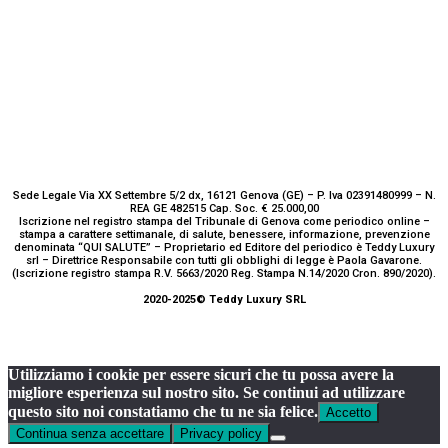
Sede Legale Via XX Settembre 5/2 dx, 16121 Genova (GE) – P. Iva 02391480999 – N.
REA GE 482515 Cap. Soc. € 25.000,00
Iscrizione nel registro stampa del Tribunale di Genova come periodico online –
stampa a carattere settimanale, di salute, benessere, informazione, prevenzione
denominata “QUI SALUTE” – Proprietario ed Editore del periodico è Teddy Luxury
srl – Direttrice Responsabile con tutti gli obblighi di legge è Paola Gavarone.
(Iscrizione registro stampa R.V. 5663/2020 Reg. Stampa N.14/2020 Cron. 890/2020).
2020-2025© Teddy Luxury SRL
Utilizziamo i cookie per essere sicuri che tu possa avere la
migliore esperienza sul nostro sito. Se continui ad utilizzare
questo sito noi constatiamo che tu ne sia felice.
Accetto
Continua senza accettare
Privacy policy