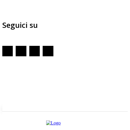
Seguici su
Redazione
GENOVA
– Piazza della Vittoria 11 A Int. A – 16121
E-mail
Scrivici