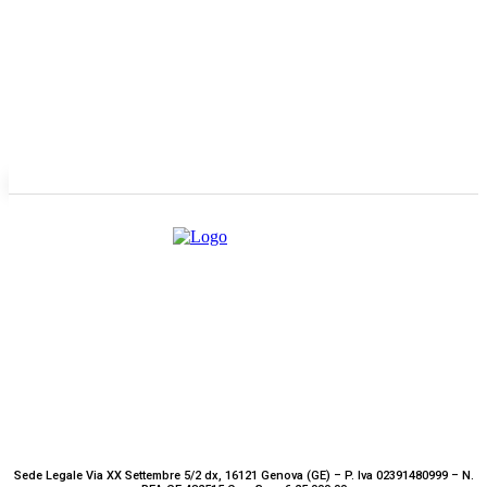
Redazione
GENOVA
– Piazza della Vittoria 11 A Int. A – 16121
E-mail
Scrivici
Sede Legale Via XX Settembre 5/2 dx, 16121 Genova (GE) – P. Iva 02391480999 – N.