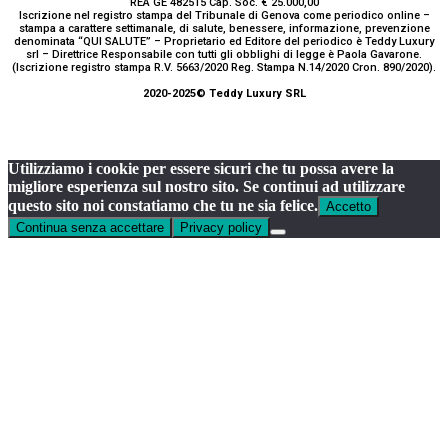
REA GE 482515 Cap. Soc. € 25.000,00
Iscrizione nel registro stampa del Tribunale di Genova come periodico online –
stampa a carattere settimanale, di salute, benessere, informazione, prevenzione
denominata “QUI SALUTE” – Proprietario ed Editore del periodico è Teddy Luxury
srl – Direttrice Responsabile con tutti gli obblighi di legge è Paola Gavarone.
(Iscrizione registro stampa R.V. 5663/2020 Reg. Stampa N.14/2020 Cron. 890/2020).
2020-2025© Teddy Luxury SRL
Utilizziamo i cookie per essere sicuri che tu possa avere la
migliore esperienza sul nostro sito. Se continui ad utilizzare
questo sito noi constatiamo che tu ne sia felice.
Accetto
Continua senza accettare
Privacy policy