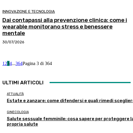
INNOVAZIONE E TECNOLOGIA
Dai contapassi alla prevenzione clinica: come i
wearable monitorano stress e benessere
mentale
30/07/2026
1
2
3
4
...
364
Pagina 3 di 364
ULTIMI ARTICOLI
ATTUALITÀ
Estate e zanzare: come difendersi e quali rimedi sceglie
GINECOLOGIA
Salute sessuale femminile: cosa sapere per proteggere l
propria salute