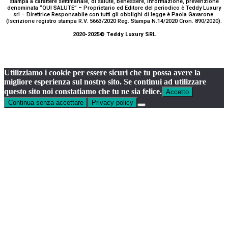
stampa a carattere settimanale, di salute, benessere, informazione, prevenzione
denominata “QUI SALUTE” – Proprietario ed Editore del periodico è Teddy Luxury
srl – Direttrice Responsabile con tutti gli obblighi di legge è Paola Gavarone.
(Iscrizione registro stampa R.V. 5663/2020 Reg. Stampa N.14/2020 Cron. 890/2020).
2020-2025© Teddy Luxury SRL
Utilizziamo i cookie per essere sicuri che tu possa avere la
migliore esperienza sul nostro sito. Se continui ad utilizzare
questo sito noi constatiamo che tu ne sia felice.
Accetto
Continua senza accettare
Privacy policy