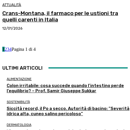
ATTUALITÀ
Crans-Montana, il farmaco per le ustioni tra
quelli carenti in Italia
12/01/2026
1
2
3
4
Pagina 1 di 4
ULTIMI ARTICOLI
ALIMENTAZIONE
Colon irritabile: cosa succede quando l’intestino perde
l’equilibrio? – Prof. Samir Giuseppe Sukkar
SOSTENIBILITÀ
Siccità record, il Po a secco. Autorità di bacino: “Severità
idrica alta, cuneo salino pericoloso”
DERMATOLOGIA