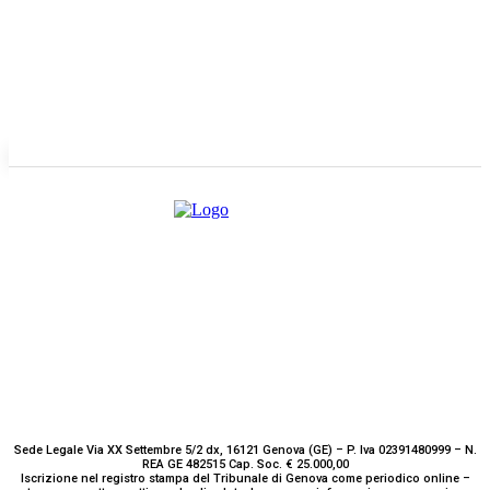
Redazione
GENOVA
– Piazza della Vittoria 11 A Int. A – 16121
E-mail
Scrivici
Sede Legale Via XX Settembre 5/2 dx, 16121 Genova (GE) – P. Iva 02391480999 – N.
REA GE 482515 Cap. Soc. € 25.000,00
Iscrizione nel registro stampa del Tribunale di Genova come periodico online –