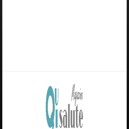
PSICOLOGIA
Autostima: il diritto di stare bene
Redazione
GENOVA
– Piazza della Vittoria 11 A Int. A – 16121
E-mail
Scrivici