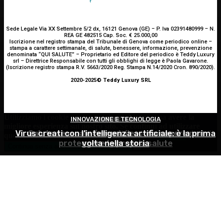
Sede Legale Via XX Settembre 5/2 dx, 16121 Genova (GE) – P. Iva 02391480999 – N.
REA GE 482515 Cap. Soc. € 25.000,00
Iscrizione nel registro stampa del Tribunale di Genova come periodico online –
stampa a carattere settimanale, di salute, benessere, informazione, prevenzione
denominata “QUI SALUTE” – Proprietario ed Editore del periodico è Teddy Luxury
srl – Direttrice Responsabile con tutti gli obblighi di legge è Paola Gavarone.
(Iscrizione registro stampa R.V. 5663/2020 Reg. Stampa N.14/2020 Cron. 890/2020).
2020-2025© Teddy Luxury SRL
Utilizziamo i cookie per essere sicuri che tu possa avere la
INNOVAZIONE E TECNOLOGIA
GINECOLOGIA
ATTUALITÀ
migliore esperienza sul nostro sito. Se continui ad utilizzare
Virus creati con l’intelligenza artificiale: è la prima
Estate e zanzare: come difendersi e quali rimedi
Salute sessuale femminile: cosa sapere per
questo sito noi constatiamo che tu ne sia felice.
Accetto
proteggere la propria salute
volta nella storia
scegliere?
Continua senza accettare
Privacy policy