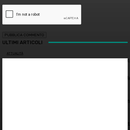
ULTIMI ARTICOLI
ATTUALITÀ
Estate e zanzare: come difendersi e quali rimedi sceglie
GINECOLOGIA
Salute sessuale femminile: cosa sapere per proteggere l
propria salute
INNOVAZIONE E TECNOLOGIA
Virus creati con l’intelligenza artificiale: è la prima volta n
storia
MEDICINA ESTETICA
Restituire luce e vitalità allo sguardo, tra medicina estet
e chirurgia – Dott.ssa Tiziana Lazzari