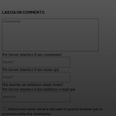
LASCIA UN COMMENTO
Commento
Per favore inserisci il tuo commento!
Nome:*
Per favore inserisci il tuo nome qui
Email:*
Hai inserito un indirizzo email errato!
Per favore inserisci il tuo indirizzo e-mail qui
Website:
Salva il mio nome, email e sito web in questo browser per la
prossima volta che commento.