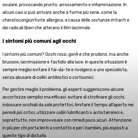
oculare, provocando prurito, arrossamento e infiammazione. In
alcuni casi si può arrivare anche a forme più serie, come la
cheratocongiuntivite allergica, a causa delle sostanze irritanti e
dei radicali liberi che alterano il film lacrimale.
I sintomi più comuni agli occhi
I sintomi più comuni? Occhi rossi, gonfi e che prudono, ma anche
bruciore, lacrimazione e fastidio alla luce. In queste situazioni è
sempre meglio evitare il fai-da-te e rivolgersi a uno specialista,
senza abusare di colliri antibiotici o cortisonici.
Per gestire meglio il problema, gli esperti suggeriscono alcune
accortezze semplici ma efficaci: evitare di strofinare gli occhi,
indossare occhiali da sole protettivi, limitare il tempo all’aperto nei
periodi più critici, utilizzare colliri lubrificanti o antistaminici e,
soprattutto, non improvvisare con rimedi poco sicuri. Attenzione
in più per chi porta lenti a contatto e per i bambini, più esposti a
questo tipo di disturbi.