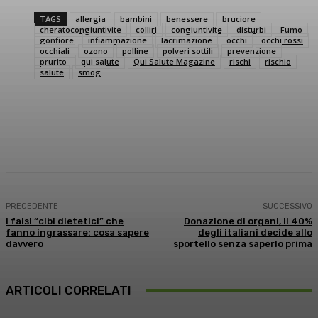
TAGS
allergia
bambini
benessere
bruciore
cheratocongiuntivite
colliri
congiuntivite
disturbi
Fumo
gonfiore
infiammazione
lacrimazione
occhi
occhi rossi
occhiali
ozono
polline
polveri sottili
prevenzione
prurito
qui salute
Qui Salute Magazine
rischi
rischio
salute
smog
Facebook
X
WhatsApp
Linkedin
PRECEDENTE
SUCCESSIVO
I falsi “cibi dietetici” che
Donazione di organi, il 40%
fanno ingrassare: cosa sapere
degli italiani decide allo
davvero
sportello senza saperlo prima
ARTICOLI CORRELATI