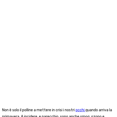
Non è solo il polline a mettere in crisi i nostri
occhi
quando arriva la
primavera. A incidere, e parecchio, sono anche smog, ozono e