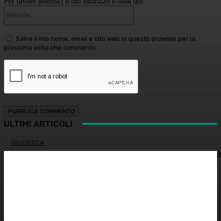
Per favore inserisci il tuo indirizzo e-mail qui
Website:
Salva il mio nome, email e sito web in questo browser per la
prossima volta che commento.
ULTIMI ARTICOLI
OCULISTICA
Trapianto di cornea ad altissimo rischio riuscito al Bambi
Gesù, 18 ore di intervento
ATTUALITÀ
È morto Francesco Guccini: addio al cantautore italiano,
aveva 86 anni
INNOVAZIONE E TECNOLOGIA