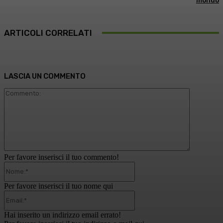
mondo
ARTICOLI CORRELATI
LASCIA UN COMMENTO
Commento
Per favore inserisci il tuo commento!
Nome:*
Per favore inserisci il tuo nome qui
Email:*
Hai inserito un indirizzo email errato!