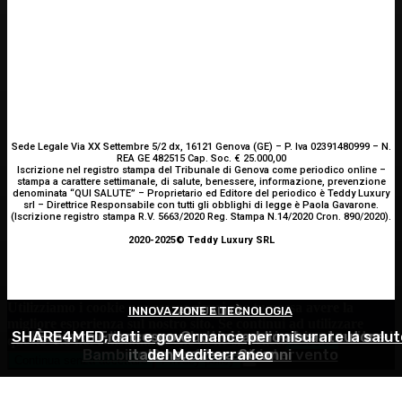
Sede Legale Via XX Settembre 5/2 dx, 16121 Genova (GE) – P. Iva 02391480999 – N.
REA GE 482515 Cap. Soc. € 25.000,00
Iscrizione nel registro stampa del Tribunale di Genova come periodico online –
stampa a carattere settimanale, di salute, benessere, informazione, prevenzione
denominata “QUI SALUTE” – Proprietario ed Editore del periodico è Teddy Luxury
srl – Direttrice Responsabile con tutti gli obblighi di legge è Paola Gavarone.
(Iscrizione registro stampa R.V. 5663/2020 Reg. Stampa N.14/2020 Cron. 890/2020).
2020-2025© Teddy Luxury SRL
Utilizziamo i cookie per essere sicuri che tu possa avere la
INNOVAZIONE E TECNOLOGIA
OCULISTICA
ATTUALITÀ
migliore esperienza sul nostro sito. Se continui ad utilizzare
SHARE4MED, dati e governance per misurare la salut
Trapianto di cornea ad altissimo rischio riuscito al
È morto Francesco Guccini: addio al cantautore
questo sito noi constatiamo che tu ne sia felice.
Accetto
Bambino Gesù, 18 ore di intervento
italiano, aveva 86 anni
del Mediterraneo
Continua senza accettare
Privacy policy