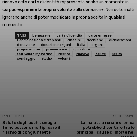
rinnovo della carta d’identità rappresenta anche un momento in
cui può esprimere la propria volontà sulla donazione. Non solo: molti
ignorano anche di poter modificare la propria scelta in qualsiasi
momento.
TAGS
benessere
carta d'identità
carte emesse
Centro nazionale trapianti
cittadini
decisione
dichiarazioni
donazione
donazione organi
italia
organi
preparazione
prevenzione
qui salute
Qui Salute Magazine
ricerca
rinnovo
salute
scelta
sondaggio
studio
volontà
Facebook
X
WhatsApp
Linkedin
PRECEDENTE
SUCCESSIVO
Salute degli occhi, smog e
La malattia renale cronica
fumo possono moltiplicare il
potrebbe diventare tra le
rischio di congiuntivite
principali cause di morte nel