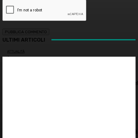
ULTIMI ARTICOLI
ATTUALITÀ
È morto Francesco Guccini: addio al cantautore italiano,
aveva 86 anni
INNOVAZIONE E TECNOLOGIA
SHARE4MED, dati e governance per misurare la salute de
Mediterraneo
ALIMENTAZIONE
Colon irritabile: cosa succede quando l’intestino perde
l’equilibrio? – Prof. Samir Giuseppe Sukkar
SOSTENIBILITÀ
Siccità record, il Po a secco. Autorità di bacino: “Severità
idrica alta, cuneo salino pericoloso”