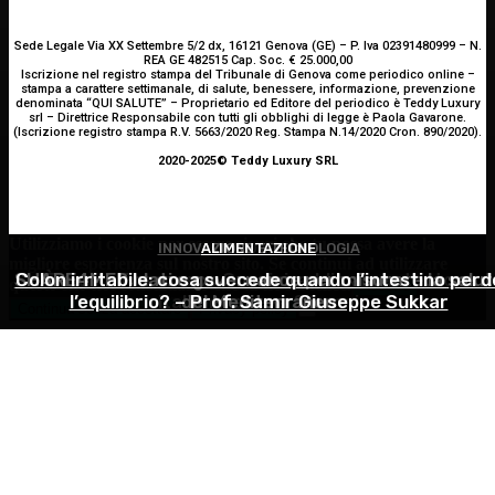
Sede Legale Via XX Settembre 5/2 dx, 16121 Genova (GE) – P. Iva 02391480999 – N.
REA GE 482515 Cap. Soc. € 25.000,00
Iscrizione nel registro stampa del Tribunale di Genova come periodico online –
stampa a carattere settimanale, di salute, benessere, informazione, prevenzione
denominata “QUI SALUTE” – Proprietario ed Editore del periodico è Teddy Luxury
srl – Direttrice Responsabile con tutti gli obblighi di legge è Paola Gavarone.
(Iscrizione registro stampa R.V. 5663/2020 Reg. Stampa N.14/2020 Cron. 890/2020).
2020-2025© Teddy Luxury SRL
Utilizziamo i cookie per essere sicuri che tu possa avere la
INNOVAZIONE E TECNOLOGIA
ALIMENTAZIONE
ATTUALITÀ
migliore esperienza sul nostro sito. Se continui ad utilizzare
SHARE4MED, dati e governance per misurare la salut
Colon irritabile: cosa succede quando l’intestino perd
È morto Francesco Guccini: addio al cantautore
questo sito noi constatiamo che tu ne sia felice.
Accetto
l’equilibrio? – Prof. Samir Giuseppe Sukkar
italiano, aveva 86 anni
del Mediterraneo
Continua senza accettare
Privacy policy