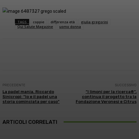
TAGS
coppie
differenza età
giulia gregorini
Qui Salute Magazine
uomo donna
Facebook
X
WhatsApp
Linkedin
PRECEDENTE
SUCCESSIVO
La padel mania. Riccardo
“I limoni per la ricerca®”,
Sinicropi: “Io e il padel una
continua il progetto tra la
storia cominciata per caso”
Fondazione Veronesi e Citrus
ARTICOLI CORRELATI