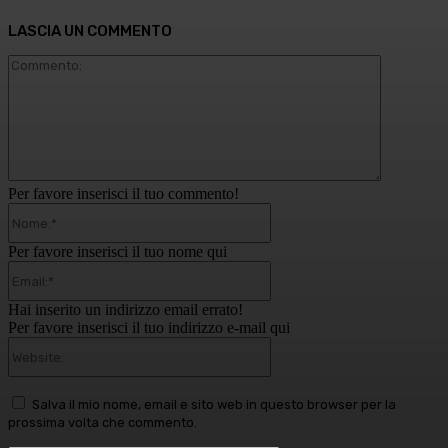
LASCIA UN COMMENTO
Commento
Per favore inserisci il tuo commento!
Nome:*
Per favore inserisci il tuo nome qui
Email:*
Hai inserito un indirizzo email errato!
Per favore inserisci il tuo indirizzo e-mail qui
Website:
Salva il mio nome, email e sito web in questo browser per la
prossima volta che commento.