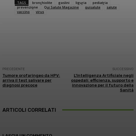
TAGS
bronchiolite
gaslini
liguria
pediatria
prevenzione
Qui Salute Magazine
quisalute
salute
vaccino
virus
Facebook
X
WhatsApp
Linkedin
PRECEDENTE
SUCCESSIVO
Tumore orofaringeo da HPV:
L’Intelligenza Artificiale negli
arriva il test salivare per
ospedali: efficienza, supporto e
diagnosi precoce
innovazione per il futuro della
Sanità
ARTICOLI CORRELATI