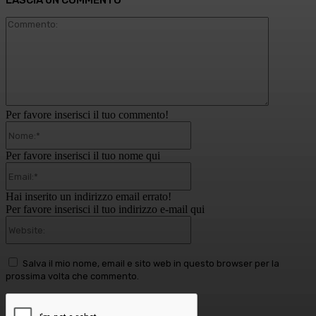
LASCIA UN COMMENTO
Commento
Per favore inserisci il tuo commento!
Nome:*
Per favore inserisci il tuo nome qui
Email:*
Hai inserito un indirizzo email errato!
Per favore inserisci il tuo indirizzo e-mail qui
Website:
Salva il mio nome, email e sito web in questo browser per la
prossima volta che commento.