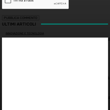
ULTIMI ARTICOLI
INNOVAZIONE E TECNOLOGIA
SHARE4MED, dati e governance per misurare la salute de
Mediterraneo
ALIMENTAZIONE
Colon irritabile: cosa succede quando l’intestino perde
l’equilibrio? – Prof. Samir Giuseppe Sukkar
SOSTENIBILITÀ
Siccità record, il Po a secco. Autorità di bacino: “Severità
idrica alta, cuneo salino pericoloso”
DERMATOLOGIA
L’innovazione che protegge dal sole: le nuove tecnologie 
la pelle