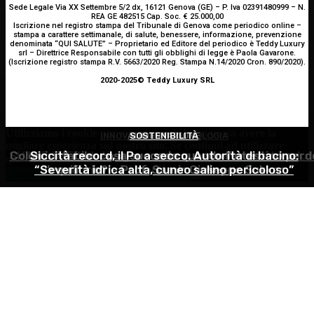
Sede Legale Via XX Settembre 5/2 dx, 16121 Genova (GE) – P. Iva 02391480999 – N.
REA GE 482515 Cap. Soc. € 25.000,00
Iscrizione nel registro stampa del Tribunale di Genova come periodico online –
stampa a carattere settimanale, di salute, benessere, informazione, prevenzione
denominata “QUI SALUTE” – Proprietario ed Editore del periodico è Teddy Luxury
srl – Direttrice Responsabile con tutti gli obblighi di legge è Paola Gavarone.
(Iscrizione registro stampa R.V. 5663/2020 Reg. Stampa N.14/2020 Cron. 890/2020).
2020-2025© Teddy Luxury SRL
Utilizziamo i cookie per essere sicuri che tu possa avere la
INNOVAZIONE E TECNOLOGIA
ALIMENTAZIONE
SOSTENIBILITÀ
migliore esperienza sul nostro sito. Se continui ad utilizzare
SHARE4MED, dati e governance per misurare la salut
Colon irritabile: cosa succede quando l’intestino perd
Siccità record, il Po a secco. Autorità di bacino:
questo sito noi constatiamo che tu ne sia felice.
Accetto
“Severità idrica alta, cuneo salino pericoloso”
l’equilibrio? – Prof. Samir Giuseppe Sukkar
del Mediterraneo
Continua senza accettare
Privacy policy