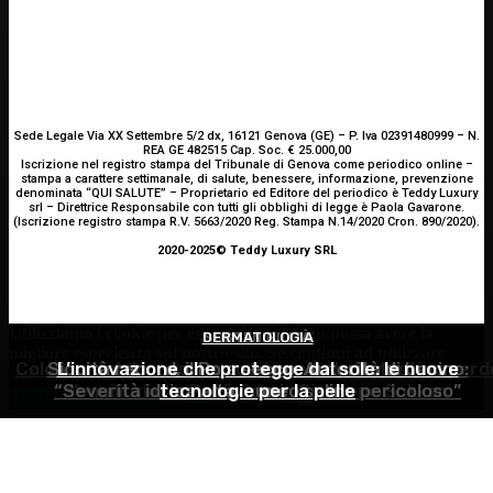
Sede Legale Via XX Settembre 5/2 dx, 16121 Genova (GE) – P. Iva 02391480999 – N.
REA GE 482515 Cap. Soc. € 25.000,00
Iscrizione nel registro stampa del Tribunale di Genova come periodico online –
stampa a carattere settimanale, di salute, benessere, informazione, prevenzione
denominata “QUI SALUTE” – Proprietario ed Editore del periodico è Teddy Luxury
srl – Direttrice Responsabile con tutti gli obblighi di legge è Paola Gavarone.
(Iscrizione registro stampa R.V. 5663/2020 Reg. Stampa N.14/2020 Cron. 890/2020).
2020-2025© Teddy Luxury SRL
Utilizziamo i cookie per essere sicuri che tu possa avere la
ALIMENTAZIONE
DERMATOLOGIA
SOSTENIBILITÀ
migliore esperienza sul nostro sito. Se continui ad utilizzare
Colon irritabile: cosa succede quando l’intestino perd
Siccità record, il Po a secco. Autorità di bacino:
L’innovazione che protegge dal sole: le nuove
questo sito noi constatiamo che tu ne sia felice.
Accetto
“Severità idrica alta, cuneo salino pericoloso”
l’equilibrio? – Prof. Samir Giuseppe Sukkar
tecnologie per la pelle
Continua senza accettare
Privacy policy