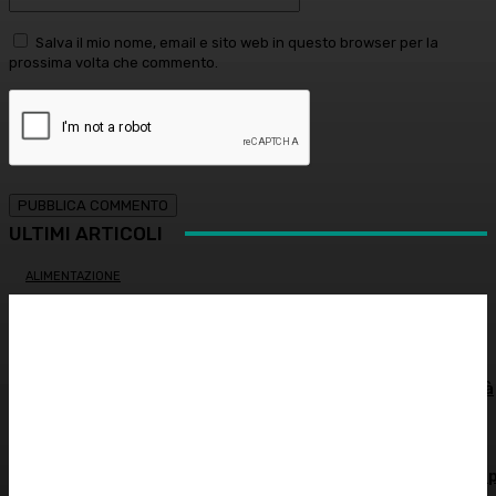
Salva il mio nome, email e sito web in questo browser per la
prossima volta che commento.
ULTIMI ARTICOLI
ALIMENTAZIONE
Colon irritabile: cosa succede quando l’intestino perde
l’equilibrio? – Prof. Samir Giuseppe Sukkar
SOSTENIBILITÀ
Siccità record, il Po a secco. Autorità di bacino: “Severità
idrica alta, cuneo salino pericoloso”
DERMATOLOGIA
L’innovazione che protegge dal sole: le nuove tecnologie 
la pelle